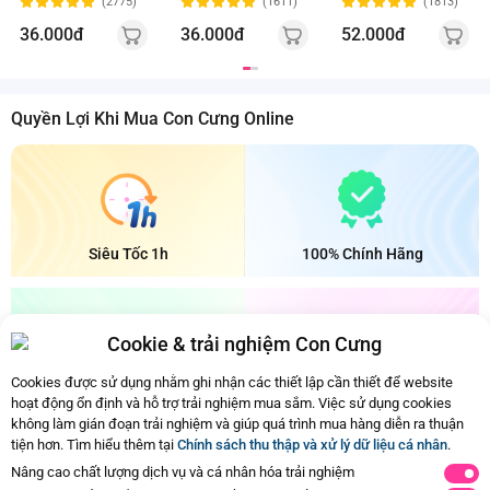
(2775)
(1611)
(1813)
36.000đ
36.000đ
52.000đ
Quyền Lợi Khi Mua Con Cưng Online
Siêu Tốc 1h
100% Chính Hãng
Cookie & trải nghiệm Con Cưng
Cookies được sử dụng nhằm ghi nhận các thiết lập cần thiết để website
Bảo Quản Mát
Đổi Trả Dễ Dàng
hoạt động ổn định và hỗ trợ trải nghiệm mua sắm. Việc sử dụng cookies
không làm gián đoạn trải nghiệm và giúp quá trình mua hàng diễn ra thuận
tiện hơn. Tìm hiểu thêm tại
Chính sách thu thập và xử lý dữ liệu cá nhân
.
Ba mẹ đã xem hết nội dung rồi
Nâng cao chất lượng dịch vụ và cá nhân hóa trải nghiệm