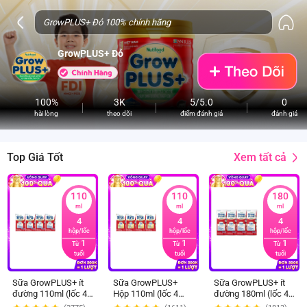
GrowPLUS+ Đỏ
100%
3K
5/5.0
0
hài lòng
theo dõi
điểm đánh giá
đánh giá
Xem tất cả
Top Giá Tốt
110
110
180
ml
ml
ml
4
4
4
hộp/lốc
hộp/lốc
hộp/lốc
1
1
1
Từ
Từ
Từ
tuổi
tuổi
tuổi
Sữa GrowPLUS+ ít
Sữa GrowPLUS+
Sữa GrowPLUS+ ít
đường 110ml (lốc 4
Hộp 110ml (lốc 4
đường 180ml (lốc 4
hộp)
hộp)
hộp)