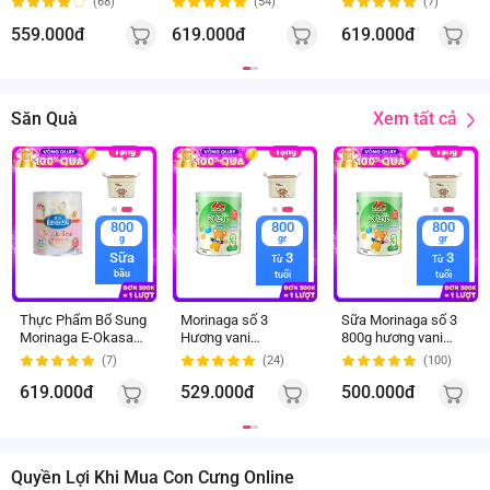
(68)
(54)
(7)
mẹ, 800g
559.000đ
619.000đ
619.000đ
Xem tất cả
Săn Quà
800
800
800
gr
gr
g
3
3
Sữa
Từ
Từ
bầu
tuổi
tuổi
Thực Phẩm Bổ Sung
Morinaga số 3
Sữa Morinaga số 3
Morinaga E-Okasan
Hương vani
800g hương vani
Hương Trà Sữa cho
(Kodomil), trên 3
(Kodomil, trên 3 tuổi)
(7)
(24)
(100)
mẹ, 800g
tuổi, 800g
619.000đ
529.000đ
500.000đ
Quyền Lợi Khi Mua Con Cưng Online