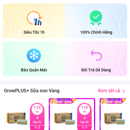
Siêu Tốc 1h
100% Chính Hãng
Bảo Quản Mát
Đổi Trả Dễ Dàng
Xem tất cả
GrowPLUS+ Sữa non Vàng
110
110
ml
ml
4
4
hộp/lốc
hộp/lốc
2
1
Từ
Từ