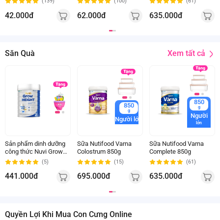
(139)
(100)
(61)
hộp)
hộp)
42.000đ
62.000đ
635.000đ
Xem tất cả
Săn Quà
850
850
g
g
Người
Người lớn
lớn
Sản phẩm dinh dưỡng
Sữa Nutifood Varna
Sữa Nutifood Varna
công thức Nuvi Grow
Colostrum 850g
Complete 850g
Height 2+ (800g)
(5)
(15)
(61)
441.000đ
695.000đ
635.000đ
Quyền Lợi Khi Mua Con Cưng Online