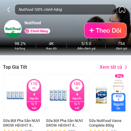
Nutifood
98.2%
4K
5/5.0
754
hài lòng
theo dõi
điểm đánh giá
đánh giá
Xem tất cả
Top Giá Tốt
110
180
ml
ml
4
4
850
hộp/lốc
hộp/lốc
g
1
1
Người
Từ
Từ
tuổi
tuổi
lớn
Sữa Bột Pha Sẵn NUVI
Sữa Bột Pha Sẵn NUVI
Sữa Nutifood Varna
GROW HEIGHT ít
GROW HEIGHT ít
Complete 850g
đường 110ML (lốc 4
đường 180ML (lốc 4