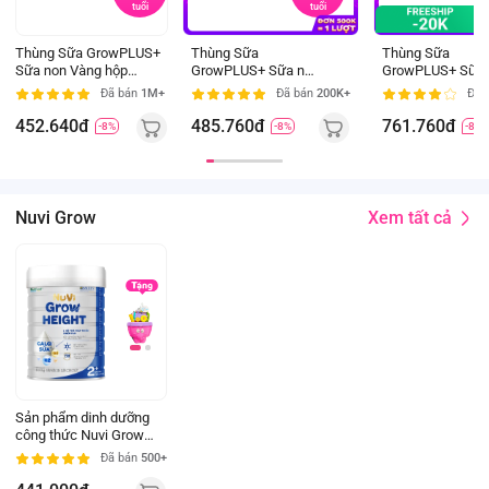
tuổi
tuổi
Thùng Sữa GrowPLUS+
Thùng Sữa
Thùng Sữa
Sữa non Vàng hộp
GrowPLUS+ Sữa non
GrowPLUS+ Sữa 
110ml (lốc 4 hộp)
Vàng 1+ 110ml (lốc 4
Vàng 1+ 180ml (l
Đã bán
1M+
Đã bán
200K+
Đã 
hộp)
hộp)
452.640đ
485.760đ
761.760đ
-8%
-8%
-8%
Xem tất cả
Nuvi Grow
Sản phẩm dinh dưỡng
công thức Nuvi Grow
Height 2+ (800g)
Đã bán
500+