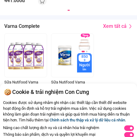
441.000đ
Xem tất cả
Varna Complete
850
g
Người
lớn
Sữa Nutifood Varna
Sữa Nutifood Varna
Colostrum 237ml (lốc
Complete 850g
Cookie & trải nghiệm Con Cưng
6)
Đã bán
10K+
Đã bán
10K+
127.500đ
635.000đ
Cookies được sử dụng nhằm ghi nhận các thiết lập cần thiết để website
-15%
hoạt động ổn định và hỗ trợ trải nghiệm mua sắm. Việc sử dụng cookies
không làm gián đoạn trải nghiệm và giúp quá trình mua hàng diễn ra thuận
tiện hơn. Tìm hiểu thêm tại
Chính sách thu thập và xử lý dữ liệu cá nhân
.
Ba mẹ đã xem hết nội dung rồi
Nâng cao chất lượng dịch vụ và cá nhân hóa trải nghiệm
Thông báo sản phẩm, dịch vụ và quyền lợi khuyến mại