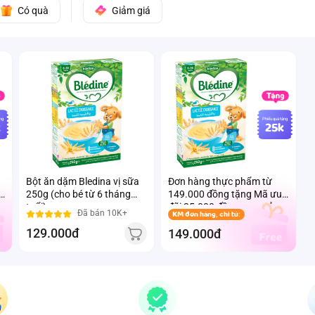
Có quà
Giảm giá
̣ng
Phiếu quà tặng
k
25k
Bột ăn dặm Bledina vị sữa
Đơn hàng thực phẩm từ
250g (cho bé từ 6 tháng
149.000 đồng tặng Mã ưu
tuổi)
đãi 25.000 đồng mua sản
Đã bán 10K+
KM đơn hàng, chỉ từ:
phẩm Thực phẩm Ivenet
129.000đ
bất kỳ (Trừ sản phẩm sữa
149.000đ
thay thể sữa mẹ cho trẻ
dưới 24 tháng tuổi)