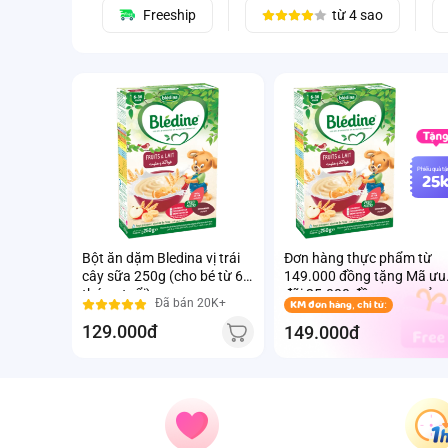
Freeship
từ 4 sao
Phiếu quà tă
25
Bột ăn dặm Bledina vị trái
Đơn hàng thực phẩm từ
cây sữa 250g (cho bé từ 6
149.000 đồng tặng Mã ưu
tháng tuổi)
đãi 25.000 đồng mua sản
Đã bán 20K+
KM đơn hàng, chỉ từ:
phẩm Thực phẩm Ivenet
129.000đ
bất kỳ (Trừ sản phẩm sữa
149.000đ
thay thể sữa mẹ cho trẻ
dưới 24 tháng tuổi)