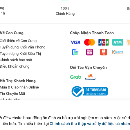
àng
100%
Ba
 1h
Chính Hãng
Về Con Cưng
Chấp Nhận Thanh Toán
Giới thiệu về Con Cưng
Tuyển dụng Khối Văn Phòng
Tuyển dụng Khối Siêu Thị
Chính sách bảo mật
Điều khoản chung
Đối Tác Vận Chuyển
Hỗ Trợ Khách Hàng
Mua & Giao nhận Online
Tin Khuyến Mãi
Gói Hội Viên
Qui định & hình thức thanh toán
Bảo hành & Bảo trì
ết để website hoạt động ổn định và hỗ trợ trải nghiệm mua sắm. Việc sử
Đổi trả & Hoàn tiền
 tiện hơn. Tìm hiểu thêm tại
Chính sách thu thập và xử lý dữ liệu cá nhân