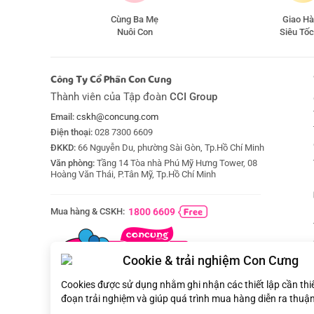
Cùng Ba Mẹ
Giao H
Nuôi Con
Siêu Tốc
Công Ty Cổ Phần Con Cưng
Thành viên của Tập đoàn
CCI Group
Email:
cskh@concung.com
Điện thoại:
028 7300 6609
ĐKKD:
66 Nguyễn Du, phường Sài Gòn, Tp.Hồ Chí Minh
Văn phòng:
Tầng 14 Tòa nhà Phú Mỹ Hưng Tower, 08
Hoàng Văn Thái, P.Tân Mỹ, Tp.Hồ Chí Minh
Mua hàng & CSKH:
1800 6609
Cookie & trải nghiệm Con Cưng
Cookies được sử dụng nhằm ghi nhận các thiết lập cần thi
đoạn trải nghiệm và giúp quá trình mua hàng diễn ra thuận