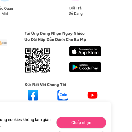
Đổi Trả
̉o Quản
Dễ Dàng
Mát
Tải Ứng Dụng Nhận Ngay Nhiều
Ưu Đãi Hấp Dẫn Dành Cho Ba Mẹ
Kết Nối Với Chúng Tôi
Facebook
Zalo
Youtube
 dụng cookies không làm gián
Chấp nhận
.