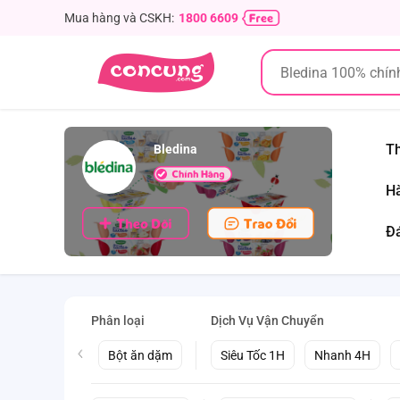
Mua hàng và CSKH:
1800 6609
Th
Bledina
Hà
Đá
Phân loại
Dịch Vụ Vận Chuyển
Bột ăn dặm
Siêu Tốc 1H
Nhanh 4H