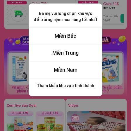
Chỉ Online
Chỉ Online
Giảm 70K
Giảm 30K
đơn từ 200.000đ
đơn từ 0đ
Ba mẹ vui lòng chọn khu vực
Thời hạn: 04-
Thời hạn: 04-
Lưu
để trải nghiệm mua hàng tốt nhất
08/08
31/08
Miền Bắc
Miền Trung
Miền Nam
Tham khảo khu vực tỉnh thành
Vitamin -50% sản
ĐƠN 500K = 1
Food -50% sản phẩm
phẩm thứ 2
LƯỢT QUAY
thứ 2
Xem live săn Deal
Video
09-13h
11.08
18-22h
11.08
09-13h
12.08