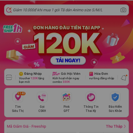
Đăng Nhập
Gói Hội Viên
Hóa Đơn
Voucher
120K
tặng
Kích hoạt nhận ngay
vui lòng đăng nhập
bạn mới
combo
330K
1140
Tìm
Gọi
Pink
Thông Tin
Bảo Hiểm
Siêu Thị
CSKH
GPT
Thai Kỳ
Sức Khỏe
Mã Giảm Giá - Freeship
Thu Thập