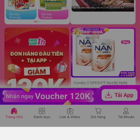
Các mẹ tham khảo dòng sữa Friso Pro này cho bé nhé
Săn Sale
Săn Sale
Săn Sale
Morinaga
Vitadairy
Johnson
Combo 2 SPDDCT Nestlé NAN
InfiniPro A2 3 800g (2-6 tuổi)
(6HMO)
1.240.800đ
-12%
Trang Chủ
Danh mục
Live & Video
Giỏ hàng
Tài Khoản
800
gr
2