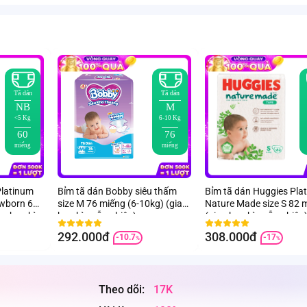
Tã dán
Tã dán
NB
M
<5 Kg
6-10 Kg
60
76
miếng
miếng
Platinum
Bỉm tã dán Bobby siêu thấm
Bỉm tã dán Huggies Pla
ewborn 60
size M 76 miếng (6-10kg) (giao
Nature Made size S 82 
ao bao bì
bao bì ngẫu nhiên)
(giao bao bì ngẫu nhiên
292.000đ
308.000đ
-10.7
-17
%
%
Theo dõi:
17K