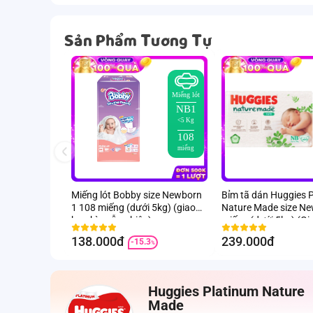
Sản Phẩm Tương Tự
Miếng lót
NB1
<5 Kg
108
miếng
Miếng lót Bobby size Newborn
Bỉm tã dán Huggies 
1 108 miếng (dưới 5kg) (giao
Nature Made size N
bao bì ngẫu nhiên)
miếng (dưới 5kg) (Gi
ngẫu nhiên)
138.000đ
239.000đ
-15.3
%
Huggies Platinum Nature
Made