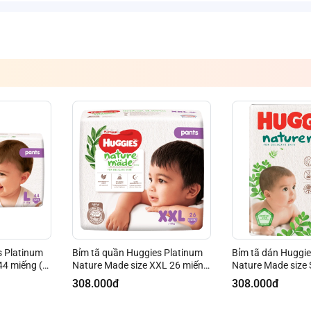
s Platinum
Bỉm tã quần Huggies Platinum
Bỉm tã dán Huggie
44 miếng (9-
Nature Made size XXL 26 miếng
Nature Made size 
gẫu nhiên)
(trên 15kg) (giao bao bì ngẫu
(giao bao bì ngẫu 
308.000đ
308.000đ
nhiên)