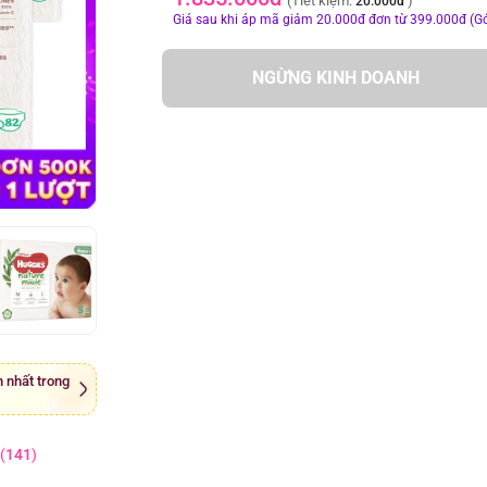
(Tiết kiệm:
)
20.000đ
Giá sau khi áp mã giảm 20.000đ đơn từ 399.000đ (Gó
NGỪNG KINH DOANH
 nhất trong
(
141
)