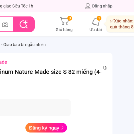
g giao Siêu Tốc 1h
Đăng nhập
0
1
✅Xác nhận:
quà tháng 8
Giỏ hàng
Ưu đãi
- Giao bao bì ngẫu nhiên
ade
inum Nature Made size S 82 miếng (4-