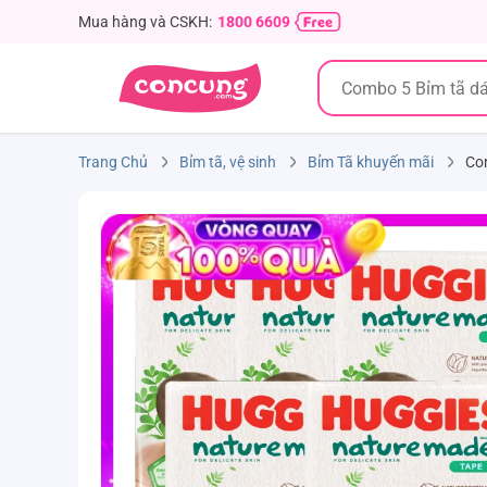
Mua hàng và CSKH:
1800 6609
Trang Chủ
Bỉm tã, vệ sinh
Bỉm Tã khuyến mãi
Com