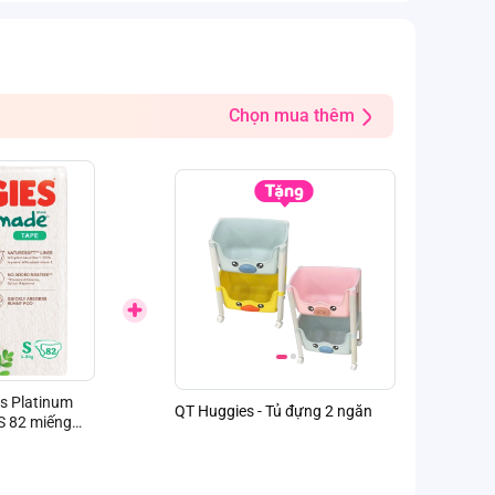
Chọn mua thêm
s Platinum
QT Huggies - Tủ đựng 2 ngăn
QT Huggies - K
S 82 miếng
nhiên)