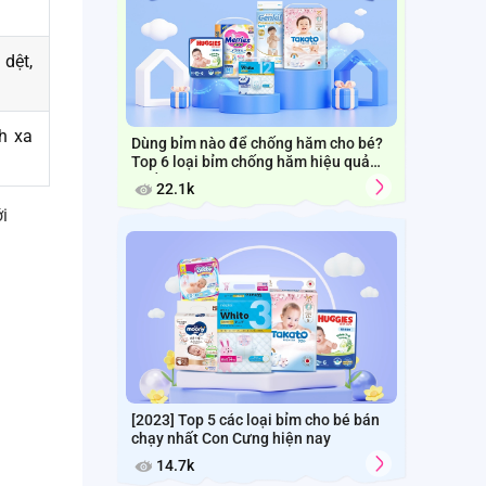
 dệt,
nh xa
Dùng bỉm nào để chống hăm cho bé?
Top 6 loại bỉm chống hăm hiệu quả
nhất
22.1k
i
[2023] Top 5 các loại bỉm cho bé bán
chạy nhất Con Cưng hiện nay
14.7k