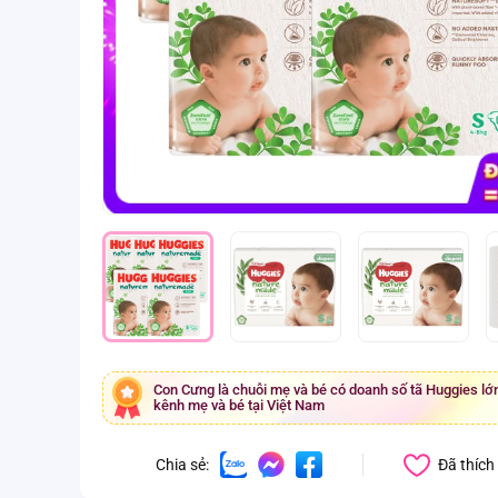
Con Cưng là chuỗi mẹ và bé có doanh số tã Huggies lớn
kênh mẹ và bé tại Việt Nam
Đã thích
Chia sẻ: