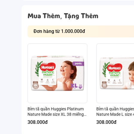
Mua Thêm, Tặng Thêm
Đơn hàng từ 1.000.000đ
Bỉm tã quần Huggies Platinum
Bỉm tã quần Huggie
Nature Made size XL 38 miếng
Nature Made L size 
(12-18kg) (giao bao bì ngẫu
14kg) (giao bao bì n
308.000đ
308.000đ
nhiên)