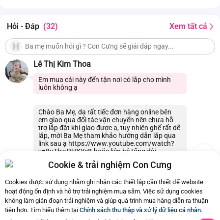
Hỏi - Đáp
(32)
Xem tất cả
Lê Thị Kim Thoa
Em mua cái này đến tận nơi có lắp cho mình
luôn không ạ
Chào Ba Mẹ, dạ rất tiếc đơn hàng online bên
em giao qua đối tác vận chuyển nên chưa hỗ
trợ lắp đặt khi giao được ạ, tuy nhiên ghế rất dễ
lắp, mời Ba Mẹ tham khảo hướng dẫn lắp qua
link sau ạ https://www.youtube.com/watch?
v=8uThwRHXYs8.hoặc liên hệ tổng đài
18006609 ạ.
Cookie & trải nghiệm Con Cưng
02/08/2026 22:18
1
Cookies được sử dụng nhằm ghi nhận các thiết lập cần thiết để website
hoạt động ổn định và hỗ trợ trải nghiệm mua sắm. Việc sử dụng cookies
không làm gián đoạn trải nghiệm và giúp quá trình mua hàng diễn ra thuận
Còn
32 Hỏi - Đáp khác
, Bấm vào để xem
tiện hơn. Tìm hiểu thêm tại
Chính sách thu thập và xử lý dữ liệu cá nhân
.