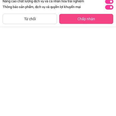
Nâng cao chất lượng dịch vụ và cá nhân hóa trải nghiệm
Thông báo sản phẩm, dịch vụ và quyền lợi khuyến mại
Mua Ngay
Từ chối
Chấp nhận
Combo 2 Băng vệ sinh Kotex Băng
Khăn đa năng cho bé K126-7012 (2
quần Cool
cái/hộp)
Đã bán
20K+
Đã bán
10K+
59.000đ
134.500đ
-50%
-50%