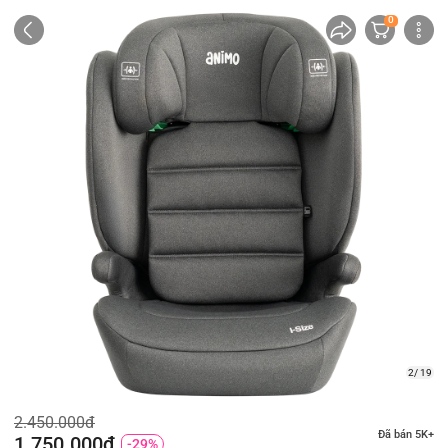
0
2/ 19
2.450.000đ
Đã bán 5K+
1.750.000đ
-29%