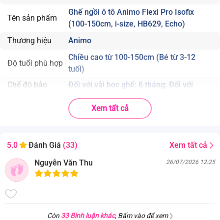
Ghế ngồi ô tô Animo Flexi Pro Isofix
Tên sản phẩm
(100-150cm, i-size, HB629, Echo)
Thương hiệu
Animo
Chiều cao từ 100-150cm (Bé từ 3-12
Độ tuổi phù hợp
tuổi)
Chế độ bảo
Đối với vải bọc ghế: 6 tháng; Đối với
hành
khung ghế: 24 tháng
Xem tất cả
Xem tất cả
5.0
Đánh Giá
(33)
Nguyễn Văn Thu
26/07/2026 12:25
Còn
33 Bình luận khác
, Bấm vào để xem