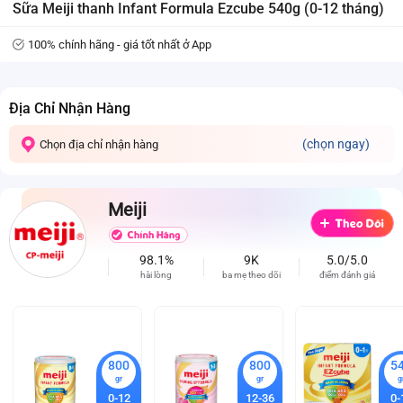
Sữa Meiji thanh Infant Formula Ezcube 540g (0-12 tháng)
100% chính hãng - giá tốt nhất ở App
Địa Chỉ Nhận Hàng
(chọn ngay)
Chọn địa chỉ nhận hàng
Meiji
98.1%
9K
5.0/5.0
hài lòng
ba mẹ theo dõi
điểm đánh giá
800
800
5
gr
gr
g
0-12
12-36
0-