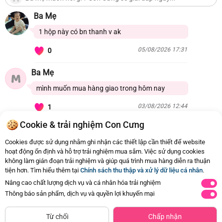
Công Ty TNHH Meiji Food Việt Nam
Địa chỉ: Phòng 9A, Tầng 10, Tòa nhà TNR, số 54A Nguyễn Chí
Ba Mẹ
Thanh, Q.Đống Đa,
1 hộp này có bn thanh v ak
05/08/2026 17:31
0
Ba Mẹ
M
mình muốn mua hàng giao trong hôm nay
03/08/2026 12:44
1
Cookie & trải nghiệm Con Cưng
Còn
205 Hỏi - Đáp khác
, Bấm vào để xem
Cookies được sử dụng nhằm ghi nhận các thiết lập cần thiết để website
hoạt động ổn định và hỗ trợ trải nghiệm mua sắm. Việc sử dụng cookies
không làm gián đoạn trải nghiệm và giúp quá trình mua hàng diễn ra thuận
tiện hơn. Tìm hiểu thêm tại
Chính sách thu thập và xử lý dữ liệu cá nhân
.
Nâng cao chất lượng dịch vụ và cá nhân hóa trải nghiệm
800
800
gr
gr
Thông báo sản phẩm, dịch vụ và quyền lợi khuyến mại
2
1-10
Từ
Siêu thị
Thêm vào giỏ
Mua Ngay
tuổi
tuổi
còn hàng
Từ chối
Chấp nhận