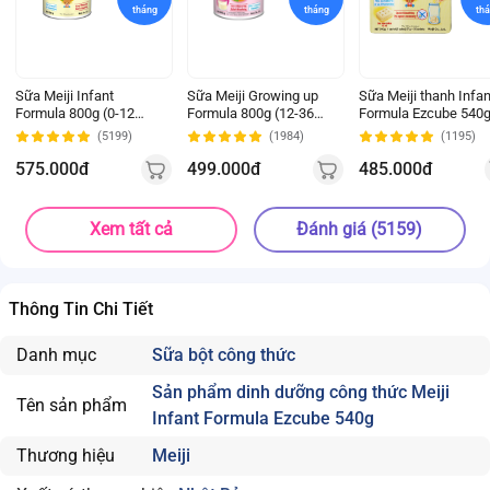
tháng
tháng
th
Sữa Meiji Infant
Sữa Meiji Growing up
Sữa Meiji thanh Infan
Formula 800g (0-12
Formula 800g (12-36
Formula Ezcube 540
tháng)
tháng)
(0-12 tháng)
(5199)
(1984)
(1195)
575.000đ
499.000đ
485.000đ
Xem tất cả
Đánh giá (5159)
Thông Tin Chi Tiết
Danh mục
Sữa bột công thức
Sản phẩm dinh dưỡng công thức Meiji
Tên sản phẩm
Infant Formula Ezcube 540g
Thương hiệu
Meiji