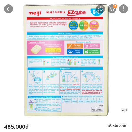
0
2/ 5
485.000đ
Đã bán 200K+