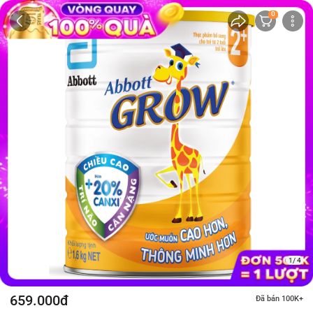
0
1/ 4
659.000đ
Đã bán 100K+