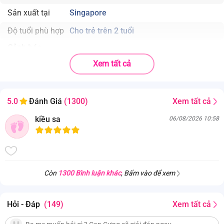
Sản xuất tại
Singapore
Độ tuổi phù hợp
Cho trẻ trên 2 tuổi
Cảnh báo
. Không dùng lò vi sóng để pha hay hâm nóng vì có thể gây
Xem tất cả
bỏng
. Dùng nhiều lần lượng pha không đúng cách có thể ảnh
hưởng không tốt cho sức khỏe của trẻ.
Xem tất cả
5.0
Đánh Giá
(1300)
kiều sa
06/08/2026 10:58
Còn
1300 Bình luận khác
, Bấm vào để xem
Hỏi - Đáp
(149)
Xem tất cả