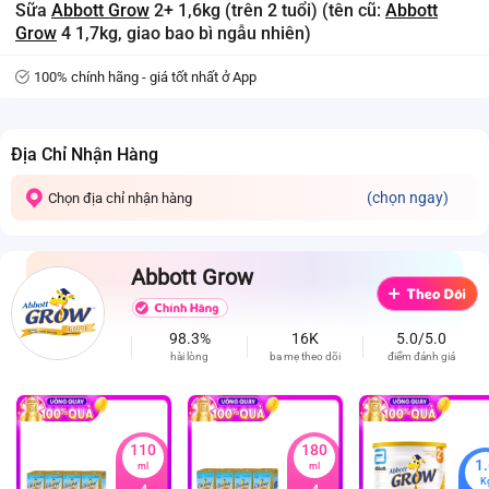
Sữa
Abbott Grow
2+ 1,6kg (trên 2 tuổi) (tên cũ:
Abbott
Grow
4 1,7kg, giao bao bì ngẫu nhiên)
100% chính hãng - giá tốt nhất ở App
Địa Chỉ Nhận Hàng
(chọn ngay)
Chọn địa chỉ nhận hàng
Abbott Grow
98.3%
16K
5.0/5.0
hài lòng
ba mẹ theo dõi
điểm đánh giá
110
180
1
ml
ml
K