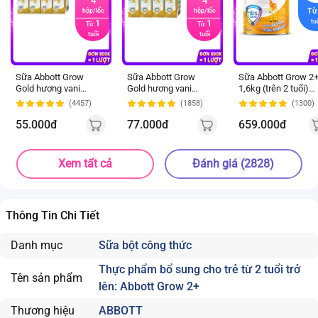
4
4
Tư
hộp/lốc
hộp/lốc
1
1
tu
Từ
Từ
tuổi
tuổi
Sữa Abbott Grow
Sữa Abbott Grow
Sữa Abbott Grow 2
Gold hương vani
Gold hương vani
1,6kg (trên 2 tuổi)
110ML - Lốc 4 (Từ 1
180ML - Lốc 4 (Từ 1
(tên cũ: Abbott Gro
(4457)
(1858)
(1300)
tuổi)
tuổi)
4 1,7kg, giao bao bì
ngẫu nhiên)
55.000đ
77.000đ
659.000đ
Xem tất cả
Đánh giá (2828)
Thông Tin Chi Tiết
Danh mục
Sữa bột công thức
Thực phẩm bổ sung cho trẻ từ 2 tuổi trở
Tên sản phẩm
lên: Abbott Grow 2+
Thương hiệu
ABBOTT