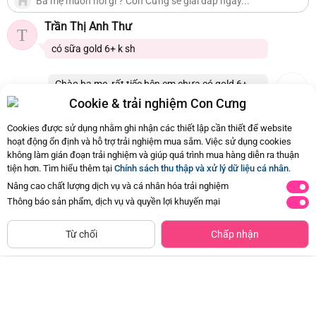
Trần Thị Anh Thư
T
có sữa gold 6+ k sh
Chào ba mẹ, rất tiếc bên em chưa có gold 6+.
Con cưng xin thông tin đến ba mẹ ạ
Cookie & trải nghiệm Con Cưng
21/07/2026 20:41
0
Cookies được sử dụng nhằm ghi nhận các thiết lập cần thiết để website
hoạt động ổn định và hỗ trợ trải nghiệm mua sắm. Việc sử dụng cookies
không làm gián đoạn trải nghiệm và giúp quá trình mua hàng diễn ra thuận
Còn
149 Hỏi - Đáp khác
, Bấm vào để xem
tiện hơn. Tìm hiểu thêm tại
Chính sách thu thập và xử lý dữ liệu cá nhân
.
Nâng cao chất lượng dịch vụ và cá nhân hóa trải nghiệm
Thông báo sản phẩm, dịch vụ và quyền lợi khuyến mại
Siêu thị
Thêm vào giỏ
Mua Ngay
còn hàng
800
800
Từ chối
Chấp nhận
gr
gr
2
1-10
Từ
tuổi
tuổi