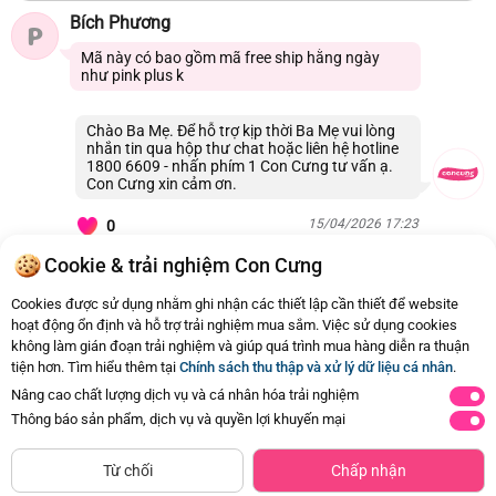
Bích Phương
P
Mã này có bao gồm mã free ship hằng ngày
như pink plus k
Chào Ba Mẹ. Để hỗ trợ kịp thời Ba Mẹ vui lòng
nhắn tin qua hộp thư chat hoặc liên hệ hotline
1800 6609 - nhấn phím 1 Con Cưng tư vấn ạ.
Con Cưng xin cảm ơn.
15/04/2026 17:23
0
Cookie & trải nghiệm Con Cưng
Còn
3 Hỏi - Đáp khác
, Bấm vào để xem
Cookies được sử dụng nhằm ghi nhận các thiết lập cần thiết để website
hoạt động ổn định và hỗ trợ trải nghiệm mua sắm. Việc sử dụng cookies
không làm gián đoạn trải nghiệm và giúp quá trình mua hàng diễn ra thuận
tiện hơn. Tìm hiểu thêm tại
Chính sách thu thập và xử lý dữ liệu cá nhân
.
Nâng cao chất lượng dịch vụ và cá nhân hóa trải nghiệm
Thông báo sản phẩm, dịch vụ và quyền lợi khuyến mại
Mua Ngay
Từ chối
Chấp nhận