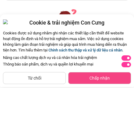
Cookie & trải nghiệm Con Cưng
Cookies được sử dụng nhằm ghi nhận các thiết lập cần thiết để website
hoạt động ổn định và hỗ trợ trải nghiệm mua sắm. Việc sử dụng cookies
không làm gián đoạn trải nghiệm và giúp quá trình mua hàng diễn ra thuận
Hiện chưa có Hỏi - Đáp nào
tiện hơn. Tìm hiểu thêm tại
Chính sách thu thập và xử lý dữ liệu cá nhân
.
Nâng cao chất lượng dịch vụ và cá nhân hóa trải nghiệm
Thông báo sản phẩm, dịch vụ và quyền lợi khuyến mại
Mua Ngay
Từ chối
Chấp nhận
Gói Hội Viên Con Cưng Pink Plus
Gói Hội Viên Con Cưng Pink Plus
Max (12 tháng)
Lite (3+1 tháng)
Đã bán
500+
Đã bán
500+
269.000đ
99.000đ