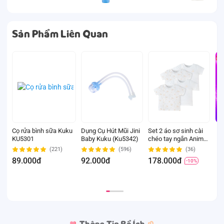
Sản Phẩm Liên Quan
Cọ rửa bình sữa Kuku
Dụng Cụ Hút Mũi Jini
Set 2 áo sơ sinh cài
M
KU5301
Baby Kuku (Ku5342)
chéo tay ngắn Animo
s
Easy KV0724002 (3-
m
(221)
(596)
(36)
6M,Trắng-HT Chim
(
89.000đ
92.000đ
178.000đ
1
-10%
non)
n