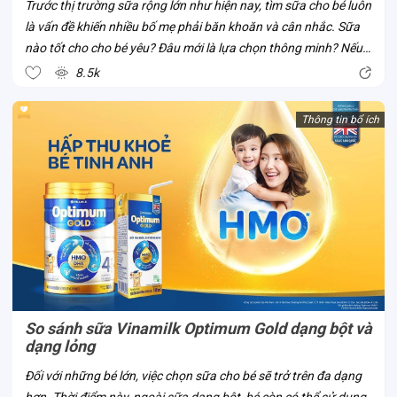
Trước thị trường sữa rộng lớn như hiện nay, tìm sữa cho bé luôn
là vấn đề khiến nhiều bố mẹ phải băn khoăn và cân nhắc. Sữa
nào tốt cho cho bé yêu? Đâu mới là lựa chọn thông minh? Nếu
bố mẹ đã và đang có cùng thắc mắc này, cùng Con Cưng thử
8.5k
tìm hiểu về sữa...
Thông tin bổ ích
So sánh sữa Vinamilk Optimum Gold dạng bột và
dạng lỏng
Đối với những bé lớn, việc chọn sữa cho bé sẽ trở trên đa dạng
hơn. Thời điểm này, ngoài sữa dạng bột, bé còn có thể sử dụng