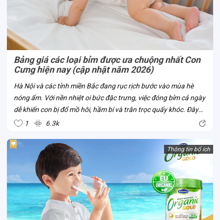
Bảng giá các loại bỉm được ưa chuộng nhất Con
Cưng hiện nay (cập nhật năm 2026)
Hà Nội và các tỉnh miền Bắc đang rục rịch bước vào mùa hè
nóng ẩm. Với nền nhiệt oi bức đặc trưng, việc đóng bỉm cả ngày
dễ khiến con bị đổ mồ hôi, hầm bí và trằn trọc quấy khóc. Đây
chính là thời điểm chuẩn nhất để mẹ cân nhắc đổi bỉm từ dày
1
6.3k
sang mỏng nhẹ,...
Thông tin bổ ích