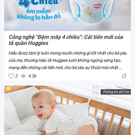
Công nghệ "Đệm mây 4 chiều": Cải tiến mới của
tã quần Huggies
Hiểu được tâm lý luôn mong muốn những gì tốt nhất cho bé yêu
của mẹ, thương hiệu tã Huggies luôn không ngừng sáng tạo,
mang đến những cải tiến mới, cho bé yêu sự thoải mái nhất.
Công nghệ “Đệm mây 4 chiều” là một trong số đó. Đây là công
2
4.2k
nghệ mới của tã...
Thông tin bổ ích