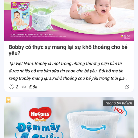
Bobby có thực sự mang lại sự khô thoáng cho bé
yêu?
Tại Việt Nam, Bobby là một trong những thương hiệu bỉm tã
được nhiều bố mẹ bỉm sữa tin chọn cho bé yêu. Bởi bố mẹ tin
rằng Bobby mang lại sự khô thoáng cho bé yêu trong thời gian
bé mặc tã. Liệu tã Bobby có thật sự sở hữu ưu điểm vượt trội
2
5.8k
này? Cùng Con...
Thông tin bổ ích