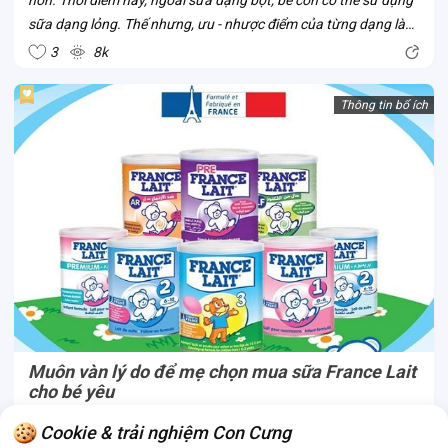
sữa dạng lỏng. Thế nhưng, ưu - nhược điểm của từng dạng là
gì? Ba mẹ hãy cùng Con Cưng so sánh thông qua dòng sữa
3
8k
Vinamilk Optimum...
Thông tin bổ ích
Muôn vàn lý do để mẹ chọn mua sữa France Lait
cho bé yêu
Là thương hiệu sản xuất sữa cho bé yêu lâu đời từ Pháp, sữa
Cookie & trải nghiệm Con Cưng