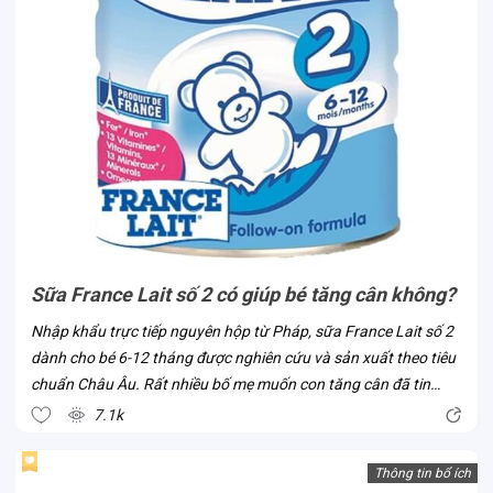
Sữa France Lait số 2 có giúp bé tăng cân không?
Nhập khẩu trực tiếp nguyên hộp từ Pháp, sữa France Lait số 2
dành cho bé 6-12 tháng được nghiên cứu và sản xuất theo tiêu
chuẩn Châu Âu. Rất nhiều bố mẹ muốn con tăng cân đã tin
chọn dòng sữa này ngay khi sản phẩm có mặt tại Việt Nam. Vì
7.1k
sao lại như vậy?...
Thông tin bổ ích