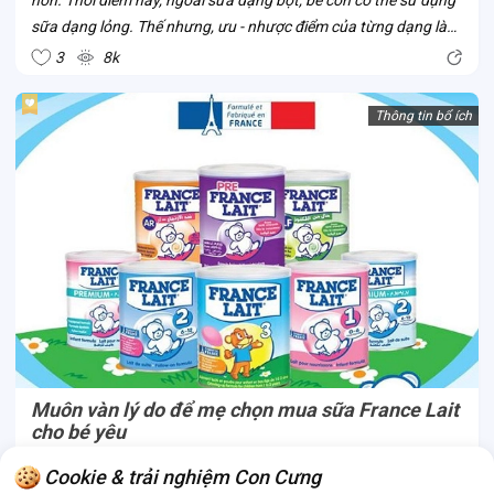
sữa dạng lỏng. Thế nhưng, ưu - nhược điểm của từng dạng là
gì? Ba mẹ hãy cùng Con Cưng so sánh thông qua dòng sữa
3
8k
Vinamilk Optimum...
Thông tin bổ ích
Muôn vàn lý do để mẹ chọn mua sữa France Lait
cho bé yêu
Là thương hiệu sản xuất sữa cho bé yêu lâu đời từ Pháp, sữa
Cookie & trải nghiệm Con Cưng