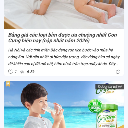
Bảng giá các loại bỉm được ưa chuộng nhất Con
Cưng hiện nay (cập nhật năm 2026)
Hà Nội và các tỉnh miền Bắc đang rục rịch bước vào mùa hè
nóng ẩm. Với nền nhiệt oi bức đặc trưng, việc đóng bỉm cả ngày
dễ khiến con bị đổ mồ hôi, hầm bí và trằn trọc quấy khóc. Đây
chính là thời điểm chuẩn nhất để mẹ cân nhắc đổi bỉm từ dày
1
6.3k
sang mỏng nhẹ,...
Thông tin bổ ích