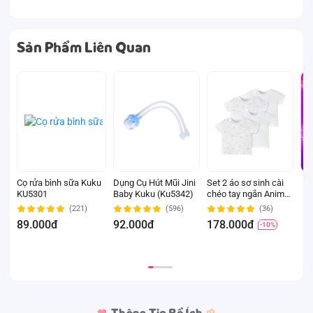
Sản Phẩm Liên Quan
Cọ rửa bình sữa Kuku
Dụng Cụ Hút Mũi Jini
Set 2 áo sơ sinh cài
M
KU5301
Baby Kuku (Ku5342)
chéo tay ngắn Animo
s
Easy KV0724002 (3-
m
(221)
(596)
(36)
6M,Trắng-HT Chim
(
89.000đ
92.000đ
178.000đ
1
-10%
non)
n