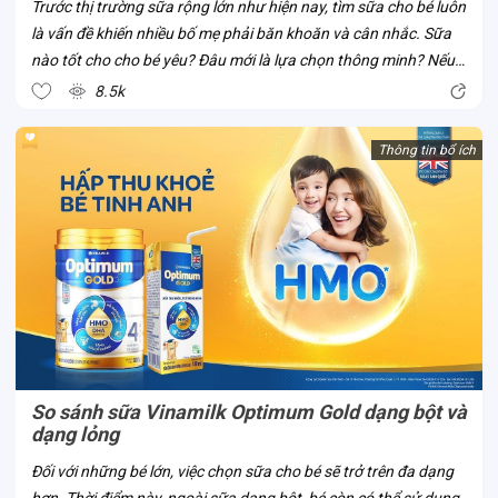
Trước thị trường sữa rộng lớn như hiện nay, tìm sữa cho bé luôn
là vấn đề khiến nhiều bố mẹ phải băn khoăn và cân nhắc. Sữa
nào tốt cho cho bé yêu? Đâu mới là lựa chọn thông minh? Nếu
bố mẹ đã và đang có cùng thắc mắc này, cùng Con Cưng thử
8.5k
tìm hiểu về sữa...
Thông tin bổ ích
So sánh sữa Vinamilk Optimum Gold dạng bột và
dạng lỏng
Đối với những bé lớn, việc chọn sữa cho bé sẽ trở trên đa dạng
hơn. Thời điểm này, ngoài sữa dạng bột, bé còn có thể sử dụng