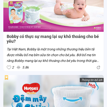
Bobby có thực sự mang lại sự khô thoáng cho bé
yêu?
Tại Việt Nam, Bobby là một trong những thương hiệu bỉm tã
được nhiều bố mẹ bỉm sữa tin chọn cho bé yêu. Bởi bố mẹ tin
rằng Bobby mang lại sự khô thoáng cho bé yêu trong thời gian
bé mặc tã. Liệu tã Bobby có thật sự sở hữu ưu điểm vượt trội
2
5.8k
này? Cùng Con...
Thông tin bổ ích