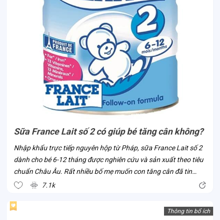
Sữa France Lait số 2 có giúp bé tăng cân không?
Nhập khẩu trực tiếp nguyên hộp từ Pháp, sữa France Lait số 2
dành cho bé 6-12 tháng được nghiên cứu và sản xuất theo tiêu
chuẩn Châu Âu. Rất nhiều bố mẹ muốn con tăng cân đã tin
chọn dòng sữa này ngay khi sản phẩm có mặt tại Việt Nam. Vì
7.1k
sao lại như vậy?...
Thông tin bổ ích