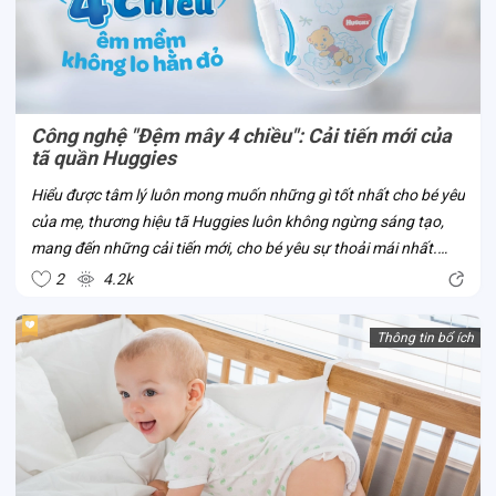
Công nghệ "Đệm mây 4 chiều": Cải tiến mới của
tã quần Huggies
Hiểu được tâm lý luôn mong muốn những gì tốt nhất cho bé yêu
của mẹ, thương hiệu tã Huggies luôn không ngừng sáng tạo,
mang đến những cải tiến mới, cho bé yêu sự thoải mái nhất.
Công nghệ “Đệm mây 4 chiều” là một trong số đó. Đây là công
2
4.2k
nghệ mới của tã...
Thông tin bổ ích