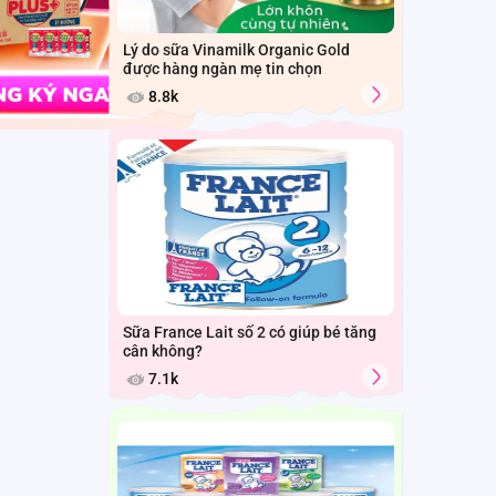
Lý do sữa Vinamilk Organic Gold
được hàng ngàn mẹ tin chọn
8.8k
Sữa France Lait số 2 có giúp bé tăng
cân không?
7.1k