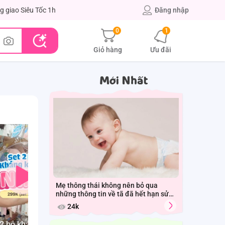
g giao Siêu Tốc 1h
Đăng nhập
0
1
Giỏ hàng
Ưu đãi
Mới Nhất
Mẹ thông thái không nên bỏ qua
những thông tin về tã đã hết hạn sử
dụng
24k
Sữa bầu Sim
 2 bộ kháng khuẩn