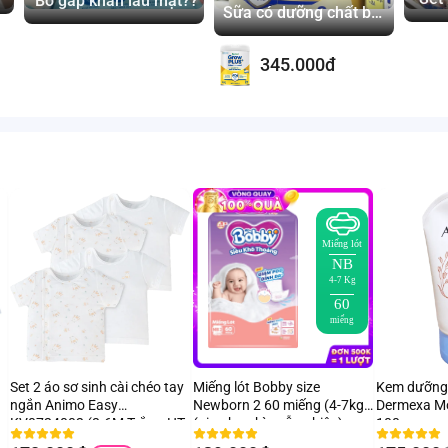
Bỏ gấp khăn lau mặt??
g
Sữa có dưỡng chất bảo
vệ Immunel từ Mỹ
345.000đ
Miếng lót
NB
4-7 Kg
60
miếng
Set 2 áo sơ sinh cài chéo tay
Miếng lót Bobby size
Kem dưỡng
ngắn Animo Easy
Newborn 2 60 miếng (4-7kg)
Dermexa Mo
KV0724002 (3-6M,Trắng-HT
(giao bao bì ngẫu nhiên)
100g
Chim non)