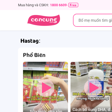
Mua hàng và CSKH:
1800 6609
Hastag:
Phổ Biến
Cách bổ sung DHA, d
Sữa nước pha sẵn