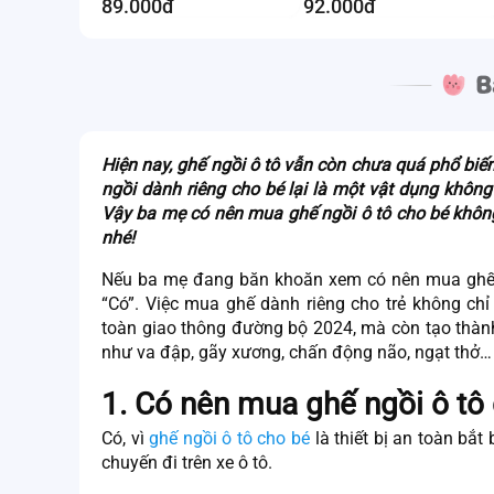
89.000đ
92.000đ
Hiện nay, ghế ngồi ô tô vẫn còn chưa quá phổ biến 
ngồi dành riêng cho bé lại là một vật dụng không 
Vậy ba mẹ
có nên mua ghế ngồi ô tô cho bé
không
nhé!
Nếu ba mẹ đang băn khoăn xem
có nên mua ghế
“Có”. Việc mua ghế dành riêng cho trẻ không chỉ
toàn giao thông đường bộ 2024, mà còn tạo thành
như va đập, gãy xương, chấn động não, ngạt thở…
1. Có nên mua ghế ngồi ô tô
Có, vì
ghế ngồi ô tô cho bé
là thiết bị an toàn bắt
chuyến đi trên xe ô tô.