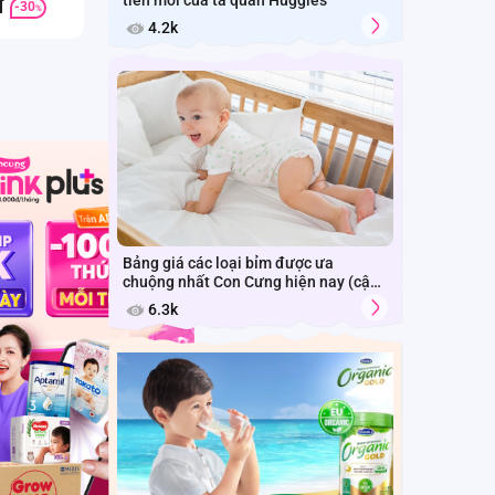
tiến mới của tã quần Huggies
đ
71.000đ
-30
%
4.2k
Bảng giá các loại bỉm được ưa
chuộng nhất Con Cưng hiện nay (cập
nhật năm 2026)
6.3k