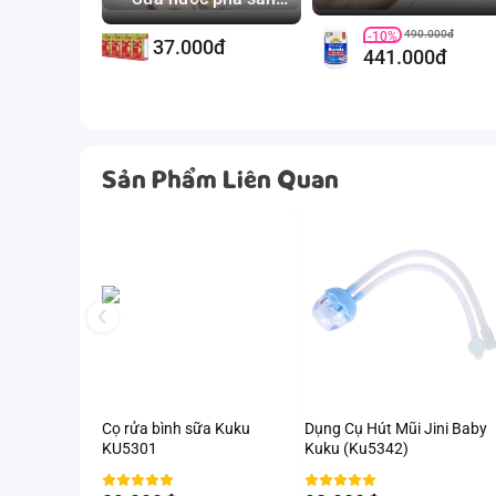
cá Omega-3 dễ dàn
Colos Gain siêu tiện lợi
cho các bé
490.000đ
-10%
37.000đ
441.000đ
Sản Phẩm Liên Quan
Cọ rửa bình sữa Kuku
Dụng Cụ Hút Mũi Jini Baby
KU5301
Kuku (Ku5342)