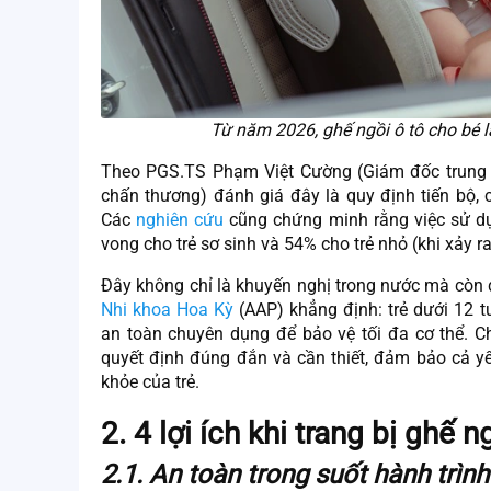
Từ năm 2026, ghế ngồi ô tô cho bé là
Theo PGS.TS Phạm Việt Cường (Giám đốc trung
chấn thương) đánh giá đây là quy định tiến bộ, c
Các
nghiên cứu
cũng chứng minh rằng việc sử dụ
vong cho trẻ sơ sinh và 54% cho trẻ nhỏ (khi xảy 
Đây không chỉ là khuyến nghị trong nước mà còn
Nhi khoa Hoa Kỳ
(AAP) khẳng định: trẻ dưới 12 
an toàn chuyên dụng để bảo vệ tối đa cơ thể. Ch
quyết định đúng đắn và cần thiết, đảm bảo cả yếu
khỏe của trẻ.
2. 4 lợi ích khi trang bị ghế n
2.1. An toàn trong suốt hành trình