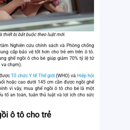
 thiết bị bắt buộc theo luật mới.
 tâm Nghiên cứu chính sách và Phòng chống
ung cấp bảo vệ tốt hơn cho trẻ em trên ô tô.
ng ghế ngồi ô cho bé giúp giảm 70% tỷ lệ tử
ra va chạm).
 được
Tổ chức Y tế Thế giới
(WHO) và
Hiệp hội
tuổi hoặc cao dưới 145 cm cần được ngồi ghế
ính vì vậy, mua ghế ngồi ô tô cho bé là một
 tố an toàn, tuân thủ luật và lợi ích cho sức
gồi ô tô cho trẻ