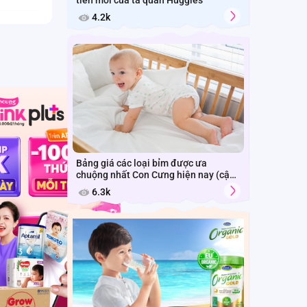
tiến mới của tã quần Huggies
80.000đ
4.2k
Bảng giá các loại bỉm được ưa
chuộng nhất Con Cưng hiện nay (cập
nhật năm 2026)
6.3k