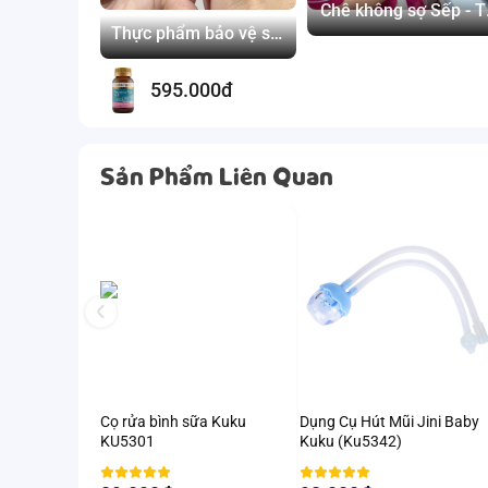
Chê không sợ Sếp - T
Nhật Takato
Thực phẩm bảo vệ sức
khoẻ Herbs of Gold
Pregnancy Plus 1-2-3
595.000đ
Sản Phẩm Liên Quan
Cọ rửa bình sữa Kuku
Dụng Cụ Hút Mũi Jini Baby
KU5301
Kuku (Ku5342)