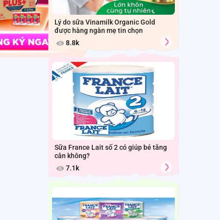
Lý do sữa Vinamilk Organic Gold
được hàng ngàn mẹ tin chọn
8.8k
Sữa France Lait số 2 có giúp bé tăng
cân không?
7.1k