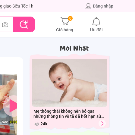
g giao Siêu Tốc 1h
Đăng nhập
0
Giỏ hàng
Ưu đãi
Mới Nhất
Mẹ thông thái không nên bỏ qua
những thông tin về tã đã hết hạn sử
dụng
24k
Tã Nhật bông 
Tấm lót sơ sinh cho bé