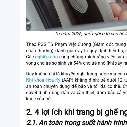
Từ năm 2026, ghế ngồi ô tô cho bé là
Theo PGS.TS Phạm Việt Cường (Giám đốc trung
chấn thương) đánh giá đây là quy định tiến bộ, c
Các
nghiên cứu
cũng chứng minh rằng việc sử dụ
vong cho trẻ sơ sinh và 54% cho trẻ nhỏ (khi xảy 
Đây không chỉ là khuyến nghị trong nước mà còn
Nhi khoa Hoa Kỳ
(AAP) khẳng định: trẻ dưới 12 
an toàn chuyên dụng để bảo vệ tối đa cơ thể. Ch
quyết định đúng đắn và cần thiết, đảm bảo cả yếu
khỏe của trẻ.
2. 4 lợi ích khi trang bị ghế n
2.1. An toàn trong suốt hành trình