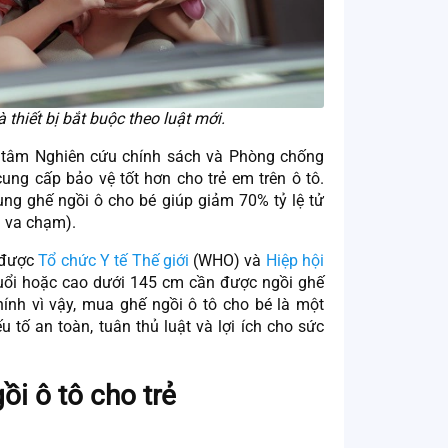
 thiết bị bắt buộc theo luật mới.
 tâm Nghiên cứu chính sách và Phòng chống
ung cấp bảo vệ tốt hơn cho trẻ em trên ô tô.
ng ghế ngồi ô cho bé giúp giảm 70% tỷ lệ tử
ra va chạm).
 được
Tổ chức Y tế Thế giới
(WHO) và
Hiệp hội
tuổi hoặc cao dưới 145 cm cần được ngồi ghế
ính vì vậy, mua ghế ngồi ô tô cho bé là một
 tố an toàn, tuân thủ luật và lợi ích cho sức
gồi ô tô cho trẻ