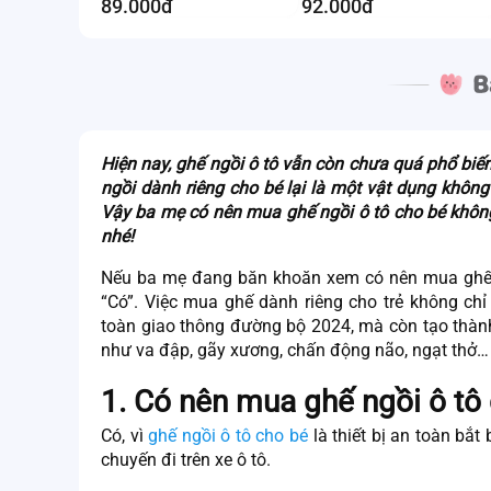
89.000đ
92.000đ
Hiện nay, ghế ngồi ô tô vẫn còn chưa quá phổ biến 
ngồi dành riêng cho bé lại là một vật dụng không 
Vậy ba mẹ
có nên mua ghế ngồi ô tô cho bé
không
nhé!
Nếu ba mẹ đang băn khoăn xem
có nên mua ghế
“Có”. Việc mua ghế dành riêng cho trẻ không chỉ
toàn giao thông đường bộ 2024, mà còn tạo thành
như va đập, gãy xương, chấn động não, ngạt thở…
1. Có nên mua ghế ngồi ô tô
Có, vì
ghế ngồi ô tô cho bé
là thiết bị an toàn bắt
chuyến đi trên xe ô tô.