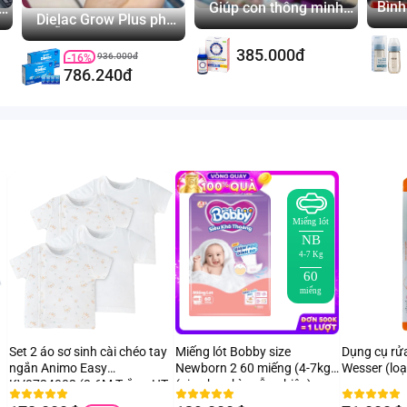
Bình
Giúp con thông minh,
ã
Dielac Grow Plus pha
phát triển thị giác
sẵn dạo này nhiều
mom ghé hỏi quá ta?
385.000đ
936.000đ
-16%
786.240đ
Miếng lót
NB
4-7 Kg
60
miếng
Set 2 áo sơ sinh cài chéo tay
Miếng lót Bobby size
Dụng cụ rử
ngắn Animo Easy
Newborn 2 60 miếng (4-7kg)
Wesser (loạ
KV0724002 (3-6M,Trắng-HT
(giao bao bì ngẫu nhiên)
Chim non)