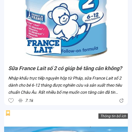
Sữa France Lait số 2 có giúp bé tăng cân không?
Nhập khẩu trực tiếp nguyên hộp từ Pháp, sữa France Lait số 2
dành cho bé 6-12 tháng được nghiên cứu và sản xuất theo tiêu
chuẩn Châu Âu. Rất nhiều bố mẹ muốn con tăng cân đã tin
chọn dòng sữa này ngay khi sản phẩm có mặt tại Việt Nam. Vì
7.1k
sao lại như vậy?...
Thông tin bổ ích