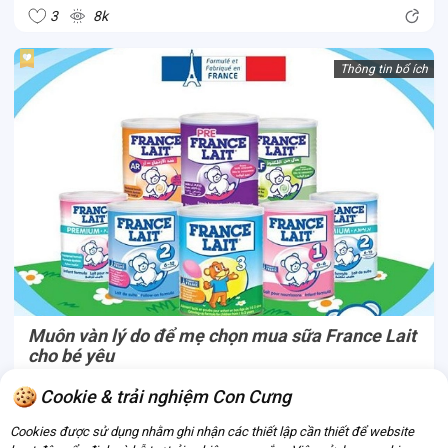
gì? Ba mẹ hãy cùng Con Cưng so sánh thông qua dòng sữa
3
8k
Vinamilk Optimum...
Thông tin bổ ích
Muôn vàn lý do để mẹ chọn mua sữa France Lait
cho bé yêu
Là thương hiệu sản xuất sữa cho bé yêu lâu đời từ Pháp, sữa
Cookie & trải nghiệm Con Cưng
France Lait đã nhận được sự tin yêu của các bố mẹ Pháp và
Cookies được sử dụng nhằm ghi nhận các thiết lập cần thiết để website
chinh phục nhiều mẹ trên toàn thế giới. Lý do gì khiến France