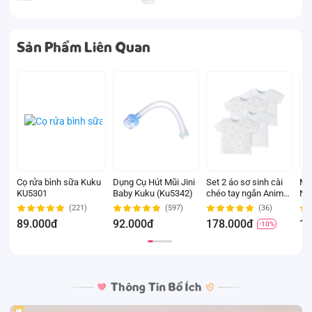
Sản Phẩm Liên Quan
Cọ rửa bình sữa Kuku
Dụng Cụ Hút Mũi Jini
Set 2 áo sơ sinh cài
Miế
KU5301
Baby Kuku (Ku5342)
chéo tay ngắn Animo
Ne
Easy KV0724002 (3-
(4-
(221)
(597)
(36)
6M,Trắng-HT Chim
ng
89.000đ
92.000đ
178.000đ
13
-10%
non)