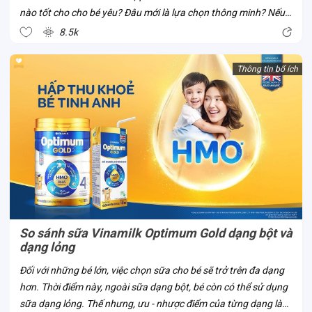
nào tốt cho cho bé yêu? Đâu mới là lựa chọn thông minh? Nếu
bố mẹ đã và đang có cùng thắc mắc này, cùng Con Cưng thử
8.5k
tìm hiểu về sữa...
Thông tin bổ ích
So sánh sữa Vinamilk Optimum Gold dạng bột và
dạng lỏng
Đối với những bé lớn, việc chọn sữa cho bé sẽ trở trên đa dạng
hơn. Thời điểm này, ngoài sữa dạng bột, bé còn có thể sử dụng
sữa dạng lỏng. Thế nhưng, ưu - nhược điểm của từng dạng là