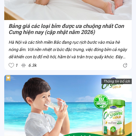
Bảng giá các loại bỉm được ưa chuộng nhất Con
Cưng hiện nay (cập nhật năm 2026)
Hà Nội và các tỉnh miền Bắc đang rục rịch bước vào mùa hè
nóng ẩm. Với nền nhiệt oi bức đặc trưng, việc đóng bỉm cả ngày
dễ khiến con bị đổ mồ hôi, hầm bí và trằn trọc quấy khóc. Đây
chính là thời điểm chuẩn nhất để mẹ cân nhắc đổi bỉm từ dày
1
6.3k
sang mỏng nhẹ,...
Thông tin bổ ích