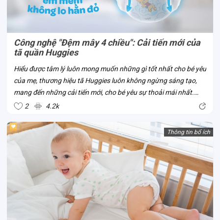
Công nghệ "Đệm mây 4 chiều": Cải tiến mới của
tã quần Huggies
Hiểu được tâm lý luôn mong muốn những gì tốt nhất cho bé yêu
của mẹ, thương hiệu tã Huggies luôn không ngừng sáng tạo,
mang đến những cải tiến mới, cho bé yêu sự thoải mái nhất.
Công nghệ “Đệm mây 4 chiều” là một trong số đó. Đây là công
2
4.2k
nghệ mới của tã...
Thông tin bổ ích