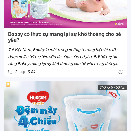
Bobby có thực sự mang lại sự khô thoáng cho bé
yêu?
Tại Việt Nam, Bobby là một trong những thương hiệu bỉm tã
được nhiều bố mẹ bỉm sữa tin chọn cho bé yêu. Bởi bố mẹ tin
rằng Bobby mang lại sự khô thoáng cho bé yêu trong thời gian
bé mặc tã. Liệu tã Bobby có thật sự sở hữu ưu điểm vượt trội
2
5.8k
này? Cùng Con...
Thông tin bổ ích