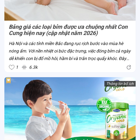
Bảng giá các loại bỉm được ưa chuộng nhất Con
Cưng hiện nay (cập nhật năm 2026)
Hà Nội và các tỉnh miền Bắc đang rục rịch bước vào mùa hè
nóng ẩm. Với nền nhiệt oi bức đặc trưng, việc đóng bỉm cả ngày
dễ khiến con bị đổ mồ hôi, hầm bí và trằn trọc quấy khóc. Đây
chính là thời điểm chuẩn nhất để mẹ cân nhắc đổi bỉm từ dày
1
6.3k
sang mỏng nhẹ,...
Thông tin bổ ích