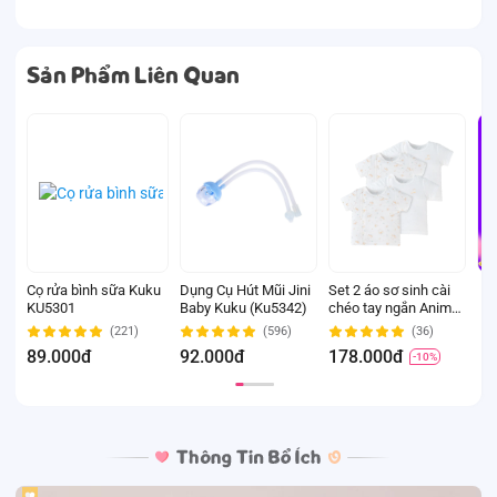
Sản Phẩm Liên Quan
Cọ rửa bình sữa Kuku
Dụng Cụ Hút Mũi Jini
Set 2 áo sơ sinh cài
M
KU5301
Baby Kuku (Ku5342)
chéo tay ngắn Animo
s
Easy KV0724002 (3-
m
(221)
(596)
(36)
6M,Trắng-HT Chim
(
89.000đ
92.000đ
178.000đ
1
-10%
non)
n