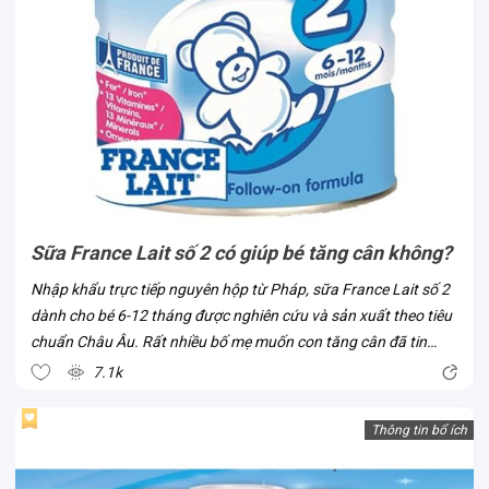
Sữa France Lait số 2 có giúp bé tăng cân không?
Nhập khẩu trực tiếp nguyên hộp từ Pháp, sữa France Lait số 2
dành cho bé 6-12 tháng được nghiên cứu và sản xuất theo tiêu
chuẩn Châu Âu. Rất nhiều bố mẹ muốn con tăng cân đã tin
chọn dòng sữa này ngay khi sản phẩm có mặt tại Việt Nam. Vì
7.1k
sao lại như vậy?...
Thông tin bổ ích