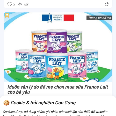
gì? Ba mẹ hãy cùng Con Cưng so sánh thông qua dòng sữa
3
8k
Vinamilk Optimum...
Thông tin bổ ích
Muôn vàn lý do để mẹ chọn mua sữa France Lait
cho bé yêu
Là thương hiệu sản xuất sữa cho bé yêu lâu đời từ Pháp, sữa
Cookie & trải nghiệm Con Cưng
France Lait đã nhận được sự tin yêu của các bố mẹ Pháp và
Cookies được sử dụng nhằm ghi nhận các thiết lập cần thiết để website
chinh phục nhiều mẹ trên toàn thế giới. Lý do gì khiến France