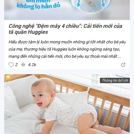
Công nghệ "Đệm mây 4 chiều": Cải tiến mới của
tã quần Huggies
Hiểu được tâm lý luôn mong muốn những gì tốt nhất cho bé yêu
của mẹ, thương hiệu tã Huggies luôn không ngừng sáng tạo,
mang đến những cải tiến mới, cho bé yêu sự thoải mái nhất.
Công nghệ “Đệm mây 4 chiều” là một trong số đó. Đây là công
2
4.2k
nghệ mới của tã...
Thông tin bổ ích