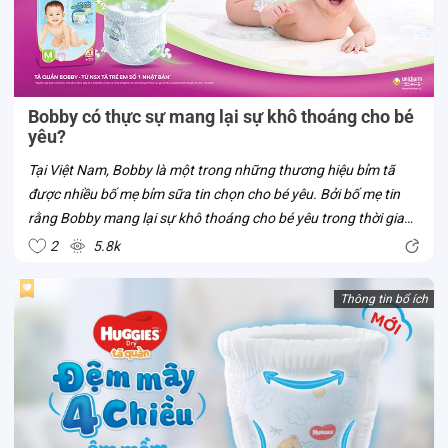
Bobby có thực sự mang lại sự khô thoáng cho bé
yêu?
Tại Việt Nam, Bobby là một trong những thương hiệu bỉm tã
được nhiều bố mẹ bỉm sữa tin chọn cho bé yêu. Bởi bố mẹ tin
rằng Bobby mang lại sự khô thoáng cho bé yêu trong thời gian
bé mặc tã. Liệu tã Bobby có thật sự sở hữu ưu điểm vượt trội
2
5.8k
này? Cùng Con...
Thông tin bổ ích