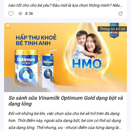
nào tốt cho cho bé yêu? Đâu mới là lựa chọn thông minh? Nếu
bố mẹ đã và đang có cùng thắc mắc này, cùng Con Cưng thử
8.5k
tìm hiểu về sữa...
Thông tin bổ ích
So sánh sữa Vinamilk Optimum Gold dạng bột và
dạng lỏng
Đối với những bé lớn, việc chọn sữa cho bé sẽ trở trên đa dạng
hơn. Thời điểm này, ngoài sữa dạng bột, bé còn có thể sử dụng
sữa dạng lỏng. Thế nhưng, ưu - nhược điểm của từng dạng là