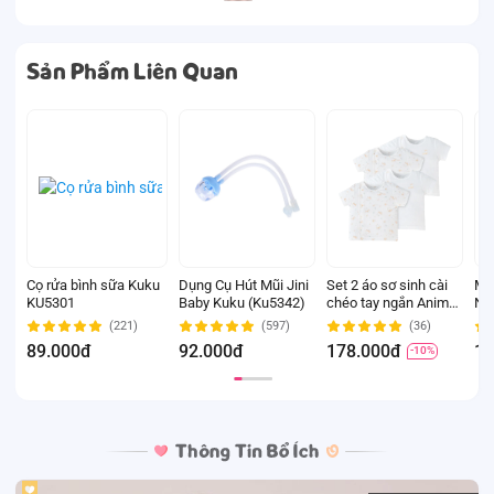
Sản Phẩm Liên Quan
Cọ rửa bình sữa Kuku
Dụng Cụ Hút Mũi Jini
Set 2 áo sơ sinh cài
Miế
KU5301
Baby Kuku (Ku5342)
chéo tay ngắn Animo
Ne
Easy KV0724002 (3-
(4-
(221)
(597)
(36)
6M,Trắng-HT Chim
ng
89.000đ
92.000đ
178.000đ
13
-10%
non)