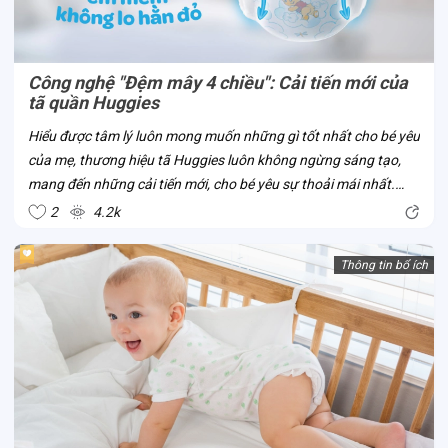
Công nghệ "Đệm mây 4 chiều": Cải tiến mới của
tã quần Huggies
Hiểu được tâm lý luôn mong muốn những gì tốt nhất cho bé yêu
của mẹ, thương hiệu tã Huggies luôn không ngừng sáng tạo,
mang đến những cải tiến mới, cho bé yêu sự thoải mái nhất.
Công nghệ “Đệm mây 4 chiều” là một trong số đó. Đây là công
2
4.2k
nghệ mới của tã...
Thông tin bổ ích