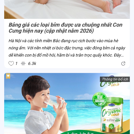
Bảng giá các loại bỉm được ưa chuộng nhất Con
Cưng hiện nay (cập nhật năm 2026)
Hà Nội và các tỉnh miền Bắc đang rục rịch bước vào mùa hè
nóng ẩm. Với nền nhiệt oi bức đặc trưng, việc đóng bỉm cả ngày
dễ khiến con bị đổ mồ hôi, hầm bí và trằn trọc quấy khóc. Đây
chính là thời điểm chuẩn nhất để mẹ cân nhắc đổi bỉm từ dày
1
6.3k
sang mỏng nhẹ,...
Thông tin bổ ích