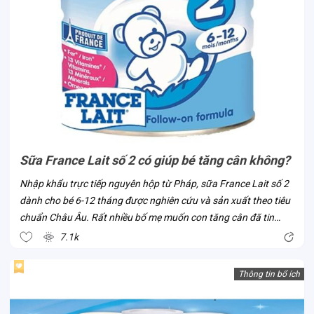
Sữa France Lait số 2 có giúp bé tăng cân không?
Nhập khẩu trực tiếp nguyên hộp từ Pháp, sữa France Lait số 2
dành cho bé 6-12 tháng được nghiên cứu và sản xuất theo tiêu
chuẩn Châu Âu. Rất nhiều bố mẹ muốn con tăng cân đã tin
chọn dòng sữa này ngay khi sản phẩm có mặt tại Việt Nam. Vì
7.1k
sao lại như vậy?...
Thông tin bổ ích