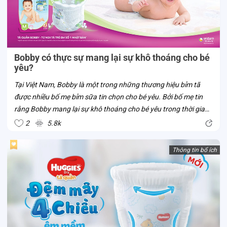
Bobby có thực sự mang lại sự khô thoáng cho bé
yêu?
Tại Việt Nam, Bobby là một trong những thương hiệu bỉm tã
được nhiều bố mẹ bỉm sữa tin chọn cho bé yêu. Bởi bố mẹ tin
rằng Bobby mang lại sự khô thoáng cho bé yêu trong thời gian
bé mặc tã. Liệu tã Bobby có thật sự sở hữu ưu điểm vượt trội
2
5.8k
này? Cùng Con...
Thông tin bổ ích