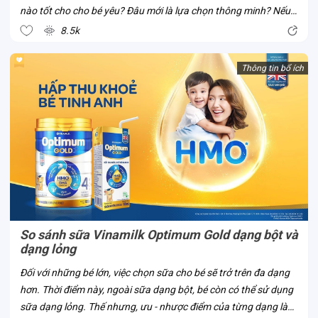
nào tốt cho cho bé yêu? Đâu mới là lựa chọn thông minh? Nếu
bố mẹ đã và đang có cùng thắc mắc này, cùng Con Cưng thử
8.5k
tìm hiểu về sữa...
Thông tin bổ ích
So sánh sữa Vinamilk Optimum Gold dạng bột và
dạng lỏng
Đối với những bé lớn, việc chọn sữa cho bé sẽ trở trên đa dạng
hơn. Thời điểm này, ngoài sữa dạng bột, bé còn có thể sử dụng
sữa dạng lỏng. Thế nhưng, ưu - nhược điểm của từng dạng là