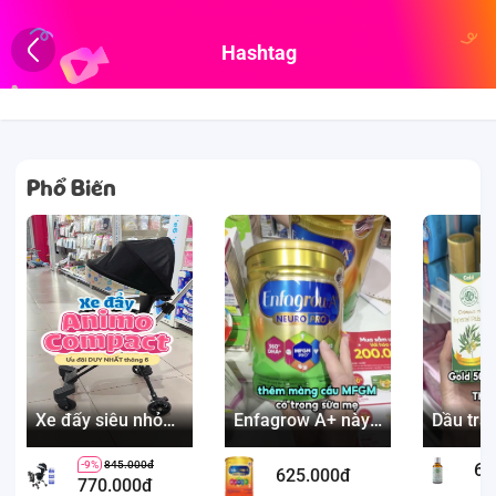
Hashtag
Phổ Biến
Xe đẩy siêu nhỏ
Enfagrow A+ này
Dầu trà
gọn, tiện lợi
được các mẹ
Đình
feedback ổn dữ
-9%
845.000đ
62
lắm
625.000đ
770.000đ