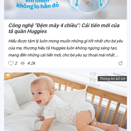
Công nghệ "Đệm mây 4 chiều": Cải tiến mới của
tã quần Huggies
Hiểu được tâm lý luôn mong muốn những gì tốt nhất cho bé yêu
của mẹ, thương hiệu tã Huggies luôn không ngừng sáng tạo,
mang đến những cải tiến mới, cho bé yêu sự thoải mái nhất.
Công nghệ “Đệm mây 4 chiều” là một trong số đó. Đây là công
2
4.2k
nghệ mới của tã...
Thông tin bổ ích