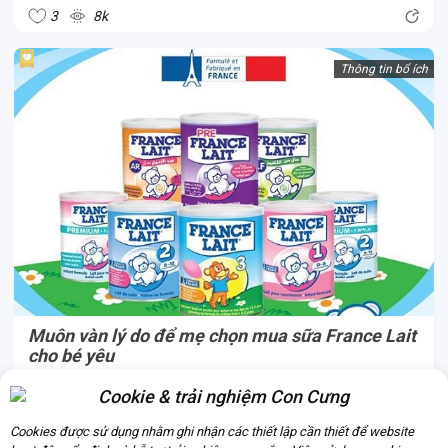
gì? Ba mẹ hãy cùng Con Cưng so sánh thông qua dòng sữa
3
8k
Vinamilk Optimum...
Thông tin bổ ích
Muôn vàn lý do để mẹ chọn mua sữa France Lait
cho bé yêu
Là thương hiệu sản xuất sữa cho bé yêu lâu đời từ Pháp, sữa
Cookie & trải nghiệm Con Cưng
France Lait đã nhận được sự tin yêu của các bố mẹ Pháp và
Cookies được sử dụng nhằm ghi nhận các thiết lập cần thiết để website
chinh phục nhiều mẹ trên toàn thế giới. Lý do gì khiến France