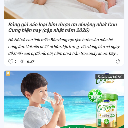
Bảng giá các loại bỉm được ưa chuộng nhất Con
Cưng hiện nay (cập nhật năm 2026)
Hà Nội và các tỉnh miền Bắc đang rục rịch bước vào mùa hè
nóng ẩm. Với nền nhiệt oi bức đặc trưng, việc đóng bỉm cả ngày
dễ khiến con bị đổ mồ hôi, hầm bí và trằn trọc quấy khóc. Đây
chính là thời điểm chuẩn nhất để mẹ cân nhắc đổi bỉm từ dày
1
6.3k
sang mỏng nhẹ,...
Thông tin bổ ích