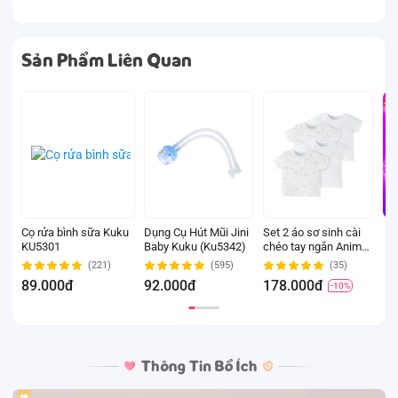
Sản Phẩm Liên Quan
Cọ rửa bình sữa Kuku
Dụng Cụ Hút Mũi Jini
Set 2 áo sơ sinh cài
M
KU5301
Baby Kuku (Ku5342)
chéo tay ngắn Animo
s
Easy KV0724002 (3-
m
(221)
(595)
(35)
6M,Trắng-HT Chim
(
89.000đ
92.000đ
178.000đ
1
-10%
non)
n