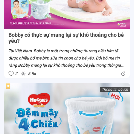
Bobby có thực sự mang lại sự khô thoáng cho bé
yêu?
Tại Việt Nam, Bobby là một trong những thương hiệu bỉm tã
được nhiều bố mẹ bỉm sữa tin chọn cho bé yêu. Bởi bố mẹ tin
rằng Bobby mang lại sự khô thoáng cho bé yêu trong thời gian
bé mặc tã. Liệu tã Bobby có thật sự sở hữu ưu điểm vượt trội
2
5.8k
này? Cùng Con...
Thông tin bổ ích