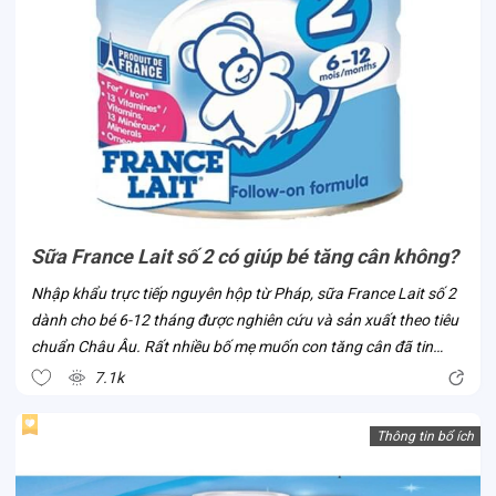
Sữa France Lait số 2 có giúp bé tăng cân không?
Nhập khẩu trực tiếp nguyên hộp từ Pháp, sữa France Lait số 2
dành cho bé 6-12 tháng được nghiên cứu và sản xuất theo tiêu
chuẩn Châu Âu. Rất nhiều bố mẹ muốn con tăng cân đã tin
chọn dòng sữa này ngay khi sản phẩm có mặt tại Việt Nam. Vì
7.1k
sao lại như vậy?...
Thông tin bổ ích