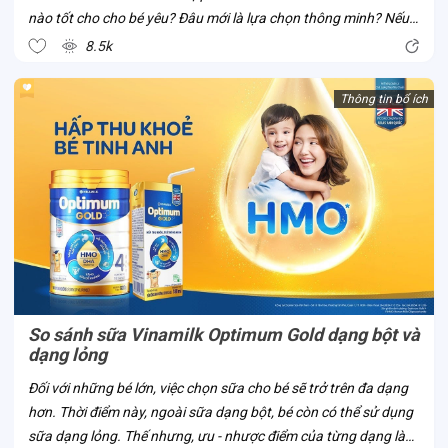
nào tốt cho cho bé yêu? Đâu mới là lựa chọn thông minh? Nếu
bố mẹ đã và đang có cùng thắc mắc này, cùng Con Cưng thử
8.5k
tìm hiểu về sữa...
Thông tin bổ ích
So sánh sữa Vinamilk Optimum Gold dạng bột và
dạng lỏng
Đối với những bé lớn, việc chọn sữa cho bé sẽ trở trên đa dạng
hơn. Thời điểm này, ngoài sữa dạng bột, bé còn có thể sử dụng
sữa dạng lỏng. Thế nhưng, ưu - nhược điểm của từng dạng là