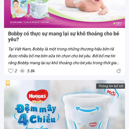
Bobby có thực sự mang lại sự khô thoáng cho bé
yêu?
Tại Việt Nam, Bobby là một trong những thương hiệu bỉm tã
được nhiều bố mẹ bỉm sữa tin chọn cho bé yêu. Bởi bố mẹ tin
rằng Bobby mang lại sự khô thoáng cho bé yêu trong thời gian
bé mặc tã. Liệu tã Bobby có thật sự sở hữu ưu điểm vượt trội
2
5.8k
này? Cùng Con...
Thông tin bổ ích