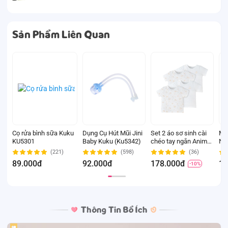
Sản Phẩm Liên Quan
Cọ rửa bình sữa Kuku
Dụng Cụ Hút Mũi Jini
Set 2 áo sơ sinh cài
Miế
KU5301
Baby Kuku (Ku5342)
chéo tay ngắn Animo
Ne
Easy KV0724002 (3-
(4-
(221)
(598)
(36)
6M,Trắng-HT Chim
ng
89.000đ
92.000đ
178.000đ
13
-10%
non)