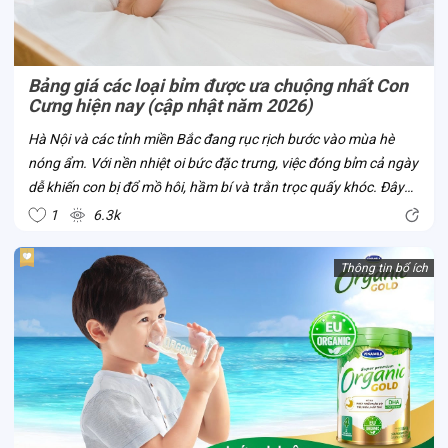
Bảng giá các loại bỉm được ưa chuộng nhất Con
Cưng hiện nay (cập nhật năm 2026)
Hà Nội và các tỉnh miền Bắc đang rục rịch bước vào mùa hè
nóng ẩm. Với nền nhiệt oi bức đặc trưng, việc đóng bỉm cả ngày
dễ khiến con bị đổ mồ hôi, hầm bí và trằn trọc quấy khóc. Đây
chính là thời điểm chuẩn nhất để mẹ cân nhắc đổi bỉm từ dày
1
6.3k
sang mỏng nhẹ,...
Thông tin bổ ích