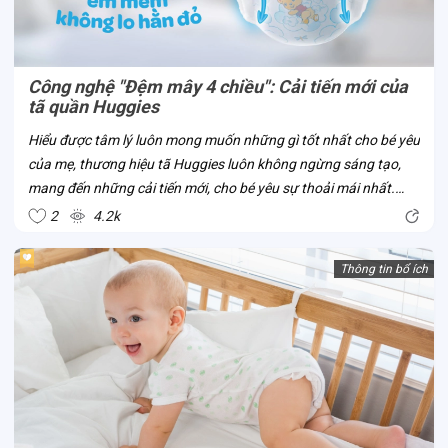
Công nghệ "Đệm mây 4 chiều": Cải tiến mới của
tã quần Huggies
Hiểu được tâm lý luôn mong muốn những gì tốt nhất cho bé yêu
của mẹ, thương hiệu tã Huggies luôn không ngừng sáng tạo,
mang đến những cải tiến mới, cho bé yêu sự thoải mái nhất.
Công nghệ “Đệm mây 4 chiều” là một trong số đó. Đây là công
2
4.2k
nghệ mới của tã...
Thông tin bổ ích