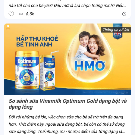
nào tốt cho cho bé yêu? Đâu mới là lựa chọn thông minh? Nếu
bố mẹ đã và đang có cùng thắc mắc này, cùng Con Cưng thử
8.5k
tìm hiểu về sữa...
Thông tin bổ ích
So sánh sữa Vinamilk Optimum Gold dạng bột và
dạng lỏng
Đối với những bé lớn, việc chọn sữa cho bé sẽ trở trên đa dạng
hơn. Thời điểm này, ngoài sữa dạng bột, bé còn có thể sử dụng
sữa dạng lỏng. Thế nhưng, ưu - nhược điểm của từng dạng là