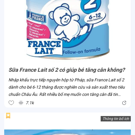
Sữa France Lait số 2 có giúp bé tăng cân không?
Nhập khẩu trực tiếp nguyên hộp từ Pháp, sữa France Lait số 2
dành cho bé 6-12 tháng được nghiên cứu và sản xuất theo tiêu
chuẩn Châu Âu. Rất nhiều bố mẹ muốn con tăng cân đã tin
chọn dòng sữa này ngay khi sản phẩm có mặt tại Việt Nam. Vì
7.1k
sao lại như vậy?...
Thông tin bổ ích