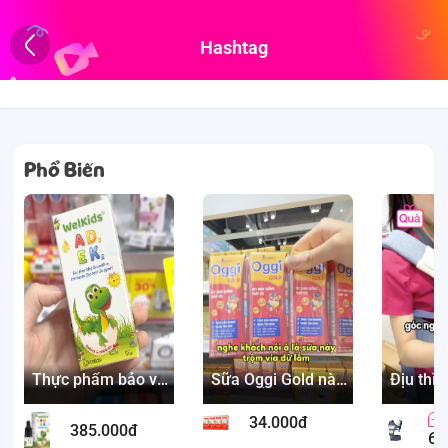
Hashtag
Phổ Biến
Thực phẩm bảo vệ
Sữa Oggi Gold này
Địu thì
sức khỏe WELKIDS
toàn bổ sung
nào uy t
ADEK
dưỡng chất xịn
hành n
34.000đ
-7%
385.000đ
68