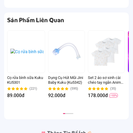
Sản Phẩm Liên Quan
Cọ rửa bình sữa Kuku
Dụng Cụ Hút Mũi Jini
Set 2 áo sơ sinh cài
M
KU5301
Baby Kuku (Ku5342)
chéo tay ngắn Animo
s
Easy KV0724002 (3-
m
(221)
(595)
(35)
6M,Trắng-HT Chim
(
89.000đ
92.000đ
178.000đ
1
-10%
non)
n