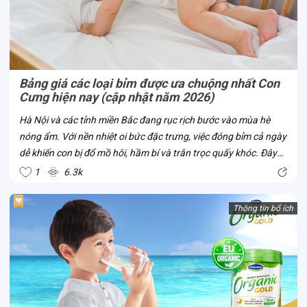
Bảng giá các loại bỉm được ưa chuộng nhất Con
Cưng hiện nay (cập nhật năm 2026)
Hà Nội và các tỉnh miền Bắc đang rục rịch bước vào mùa hè
nóng ẩm. Với nền nhiệt oi bức đặc trưng, việc đóng bỉm cả ngày
dễ khiến con bị đổ mồ hôi, hầm bí và trằn trọc quấy khóc. Đây
chính là thời điểm chuẩn nhất để mẹ cân nhắc đổi bỉm từ dày
1
6.3k
sang mỏng nhẹ,...
Thông tin bổ ích