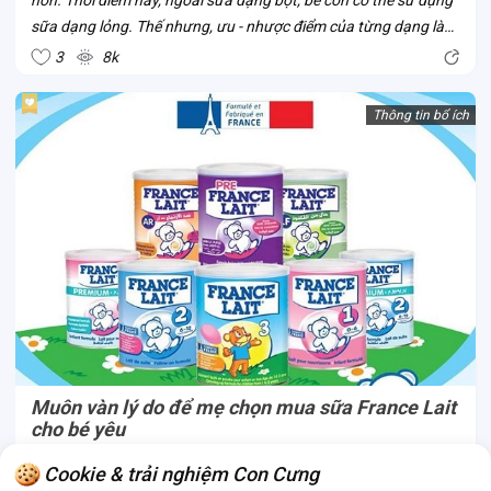
sữa dạng lỏng. Thế nhưng, ưu - nhược điểm của từng dạng là
gì? Ba mẹ hãy cùng Con Cưng so sánh thông qua dòng sữa
3
8k
Vinamilk Optimum...
Thông tin bổ ích
Muôn vàn lý do để mẹ chọn mua sữa France Lait
cho bé yêu
Là thương hiệu sản xuất sữa cho bé yêu lâu đời từ Pháp, sữa
Cookie & trải nghiệm Con Cưng