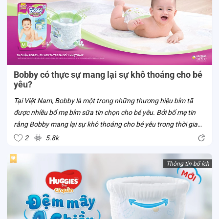
Bobby có thực sự mang lại sự khô thoáng cho bé
yêu?
Tại Việt Nam, Bobby là một trong những thương hiệu bỉm tã
được nhiều bố mẹ bỉm sữa tin chọn cho bé yêu. Bởi bố mẹ tin
rằng Bobby mang lại sự khô thoáng cho bé yêu trong thời gian
bé mặc tã. Liệu tã Bobby có thật sự sở hữu ưu điểm vượt trội
2
5.8k
này? Cùng Con...
Thông tin bổ ích