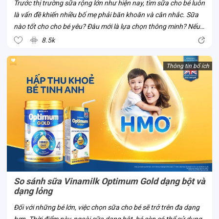
Trước thị trường sữa rộng lớn như hiện nay, tìm sữa cho bé luôn
là vấn đề khiến nhiều bố mẹ phải băn khoăn và cân nhắc. Sữa
nào tốt cho cho bé yêu? Đâu mới là lựa chọn thông minh? Nếu
bố mẹ đã và đang có cùng thắc mắc này, cùng Con Cưng thử
8.5k
tìm hiểu về sữa...
Thông tin bổ ích
So sánh sữa Vinamilk Optimum Gold dạng bột và
dạng lỏng
Đối với những bé lớn, việc chọn sữa cho bé sẽ trở trên đa dạng
hơn. Thời điểm này, ngoài sữa dạng bột, bé còn có thể sử dụng