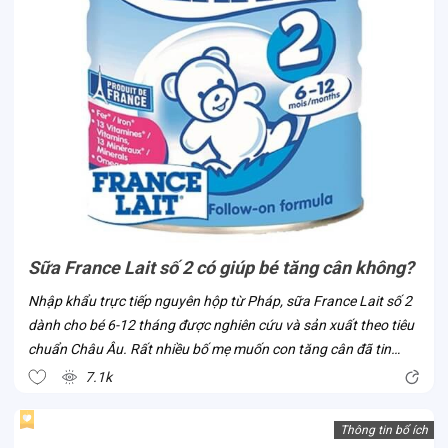
Sữa France Lait số 2 có giúp bé tăng cân không?
Nhập khẩu trực tiếp nguyên hộp từ Pháp, sữa France Lait số 2
dành cho bé 6-12 tháng được nghiên cứu và sản xuất theo tiêu
chuẩn Châu Âu. Rất nhiều bố mẹ muốn con tăng cân đã tin
chọn dòng sữa này ngay khi sản phẩm có mặt tại Việt Nam. Vì
7.1k
sao lại như vậy?...
Thông tin bổ ích