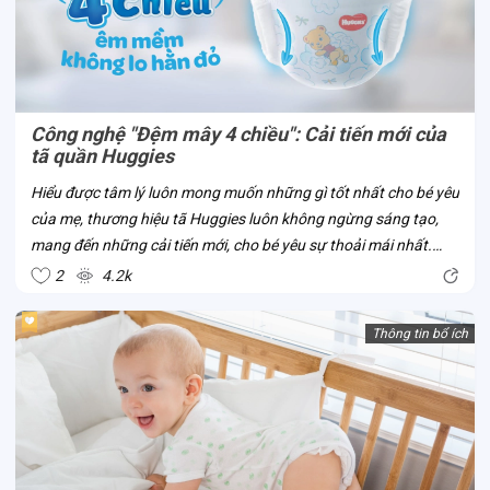
Công nghệ "Đệm mây 4 chiều": Cải tiến mới của
tã quần Huggies
Hiểu được tâm lý luôn mong muốn những gì tốt nhất cho bé yêu
của mẹ, thương hiệu tã Huggies luôn không ngừng sáng tạo,
mang đến những cải tiến mới, cho bé yêu sự thoải mái nhất.
Công nghệ “Đệm mây 4 chiều” là một trong số đó. Đây là công
2
4.2k
nghệ mới của tã...
Thông tin bổ ích