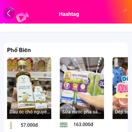
Hashtag
Phổ Biến
Dầu óc chó nguyên
Sữa nước pha sẵn
Dép sụ
chất Thuyền Xưa
chứa 100% đạm
đồng gi
ăn dặm cho bé
A2
cho bé
163.000đ
57.000đ