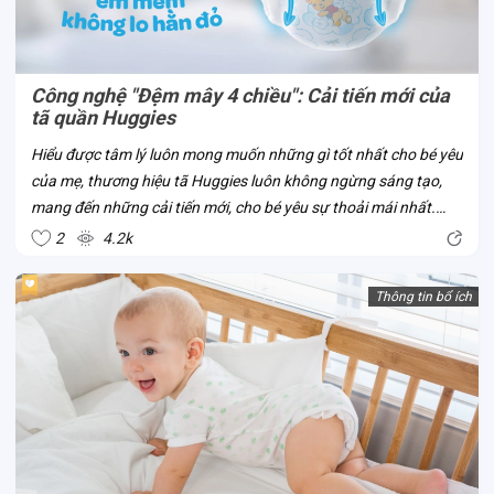
Công nghệ "Đệm mây 4 chiều": Cải tiến mới của
tã quần Huggies
Hiểu được tâm lý luôn mong muốn những gì tốt nhất cho bé yêu
của mẹ, thương hiệu tã Huggies luôn không ngừng sáng tạo,
mang đến những cải tiến mới, cho bé yêu sự thoải mái nhất.
Công nghệ “Đệm mây 4 chiều” là một trong số đó. Đây là công
2
4.2k
nghệ mới của tã...
Thông tin bổ ích