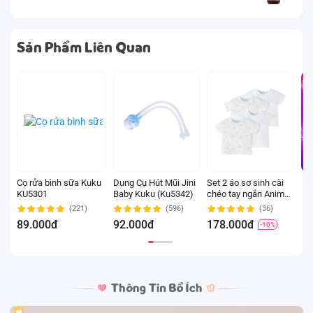
Sản Phẩm Liên Quan
Cọ rửa bình sữa Kuku
Dụng Cụ Hút Mũi Jini
Set 2 áo sơ sinh cài
M
KU5301
Baby Kuku (Ku5342)
chéo tay ngắn Animo
s
Easy KV0724002 (3-
m
(221)
(596)
(36)
6M,Trắng-HT Chim
(
89.000đ
92.000đ
178.000đ
1
-10%
non)
n