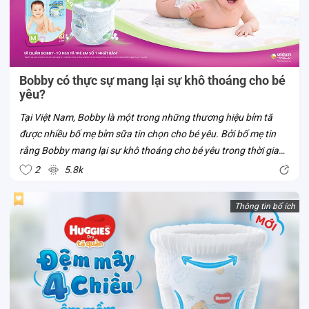
Bobby có thực sự mang lại sự khô thoáng cho bé
yêu?
Tại Việt Nam, Bobby là một trong những thương hiệu bỉm tã
được nhiều bố mẹ bỉm sữa tin chọn cho bé yêu. Bởi bố mẹ tin
rằng Bobby mang lại sự khô thoáng cho bé yêu trong thời gian
bé mặc tã. Liệu tã Bobby có thật sự sở hữu ưu điểm vượt trội
2
5.8k
này? Cùng Con...
Thông tin bổ ích