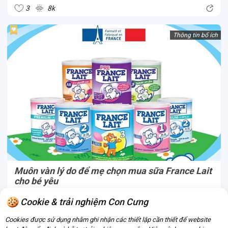
gì? Ba mẹ hãy cùng Con Cưng so sánh thông qua dòng sữa
3
8k
Vinamilk Optimum...
Thông tin bổ ích
Muôn vàn lý do để mẹ chọn mua sữa France Lait
cho bé yêu
Là thương hiệu sản xuất sữa cho bé yêu lâu đời từ Pháp, sữa
Cookie & trải nghiệm Con Cưng
France Lait đã nhận được sự tin yêu của các bố mẹ Pháp và
Cookies được sử dụng nhằm ghi nhận các thiết lập cần thiết để website
chinh phục nhiều mẹ trên toàn thế giới. Lý do gì khiến France