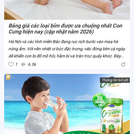
Bảng giá các loại bỉm được ưa chuộng nhất Con
Cưng hiện nay (cập nhật năm 2026)
Hà Nội và các tỉnh miền Bắc đang rục rịch bước vào mùa hè
nóng ẩm. Với nền nhiệt oi bức đặc trưng, việc đóng bỉm cả ngày
dễ khiến con bị đổ mồ hôi, hầm bí và trằn trọc quấy khóc. Đây
chính là thời điểm chuẩn nhất để mẹ cân nhắc đổi bỉm từ dày
1
6.3k
sang mỏng nhẹ,...
Thông tin bổ ích