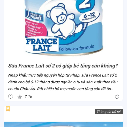
Sữa France Lait số 2 có giúp bé tăng cân không?
Nhập khẩu trực tiếp nguyên hộp từ Pháp, sữa France Lait số 2
dành cho bé 6-12 tháng được nghiên cứu và sản xuất theo tiêu
chuẩn Châu Âu. Rất nhiều bố mẹ muốn con tăng cân đã tin
chọn dòng sữa này ngay khi sản phẩm có mặt tại Việt Nam. Vì
7.1k
sao lại như vậy?...
Thông tin bổ ích