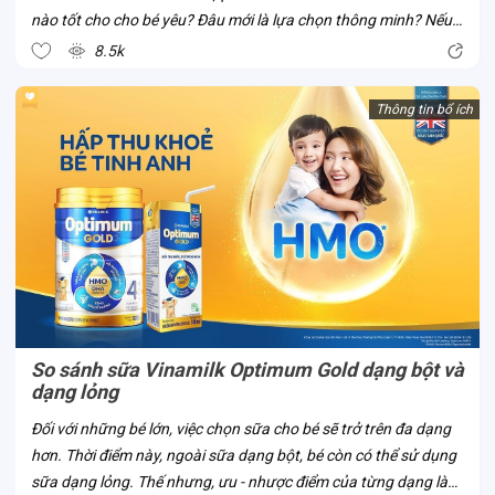
nào tốt cho cho bé yêu? Đâu mới là lựa chọn thông minh? Nếu
bố mẹ đã và đang có cùng thắc mắc này, cùng Con Cưng thử
8.5k
tìm hiểu về sữa...
Thông tin bổ ích
So sánh sữa Vinamilk Optimum Gold dạng bột và
dạng lỏng
Đối với những bé lớn, việc chọn sữa cho bé sẽ trở trên đa dạng
hơn. Thời điểm này, ngoài sữa dạng bột, bé còn có thể sử dụng
sữa dạng lỏng. Thế nhưng, ưu - nhược điểm của từng dạng là