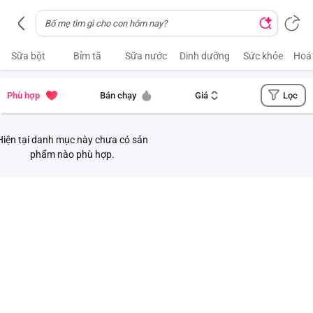
Sữa bột
Bỉm tã
Sữa nước
Dinh dưỡng
Sức khỏe
Hoá
Lọc
Phù hợp
Bán chạy
Giá
Hiện tại danh mục này chưa có sản
phẩm nào phù hợp.