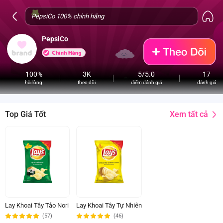
PepsiCo
100%
3K
5/5.0
17
hài lòng
theo dõi
điểm đánh giá
đánh giá
Xem tất cả
Top Giá Tốt
Lay Khoai Tây Tảo Nori
Lay Khoai Tây Tự Nhiên
(57)
(46)