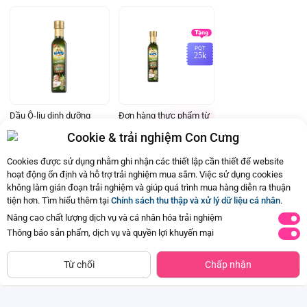
PQT
25k
Dầu Ô-liu dinh dưỡng
Đơn hàng thực phẩm từ
cho trẻ em nhãn hiệu
149.000 đồng tặng Mã
Cookie & trải nghiệm Con Cưng
Kiddy 250 ml
ưu đãi 25.000 đồng
Đã bán
100K+
Cho đơn hàng từ:
mua sản phẩm Thực
149.000đ
phẩm Ivenet bất kỳ (Trừ
113.000đ
Cookies được sử dụng nhằm ghi nhận các thiết lập cần thiết để website
sản phẩm sữa thay thể
hoạt động ổn định và hỗ trợ trải nghiệm mua sắm. Việc sử dụng cookies
sữa mẹ cho trẻ dưới 24
không làm gián đoạn trải nghiệm và giúp quá trình mua hàng diễn ra thuận
tháng tuổi)
tiện hơn. Tìm hiểu thêm tại
Chính sách thu thập và xử lý dữ liệu cá nhân
.
Ba mẹ đã xem hết nội dung rồi
Nâng cao chất lượng dịch vụ và cá nhân hóa trải nghiệm
Thông báo sản phẩm, dịch vụ và quyền lợi khuyến mại
Từ chối
Chấp nhận
Wilmar CLV
Sản phẩm
Đánh giá