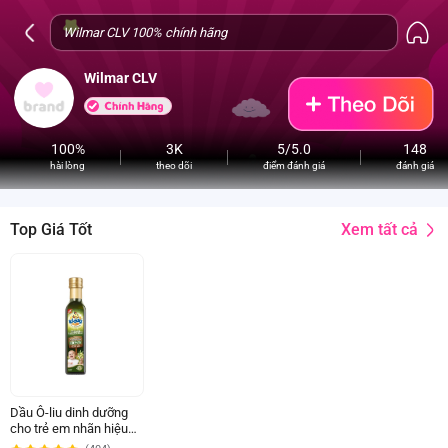
Wilmar CLV
100%
3K
5/5.0
148
hài lòng
theo dõi
điểm đánh giá
đánh giá
Xem tất cả
Top Giá Tốt
Dầu Ô-liu dinh dưỡng
cho trẻ em nhãn hiệu
Kiddy 250 ml