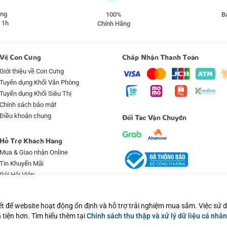
àng
100%
Ba
 1h
Chính Hãng
Về Con Cưng
Chấp Nhận Thanh Toán
Giới thiệu về Con Cưng
Tuyển dụng Khối Văn Phòng
Tuyển dụng Khối Siêu Thị
Chính sách bảo mật
Điều khoản chung
Đối Tác Vận Chuyển
Hỗ Trợ Khách Hàng
Mua & Giao nhận Online
Tin Khuyến Mãi
Gói Hội Viên
Qui định & hình thức thanh toán
Bảo hành & Bảo trì
ết để website hoạt động ổn định và hỗ trợ trải nghiệm mua sắm. Việc sử
Đổi trả & Hoàn tiền
 tiện hơn. Tìm hiểu thêm tại
Chính sách thu thập và xử lý dữ liệu cá nhân