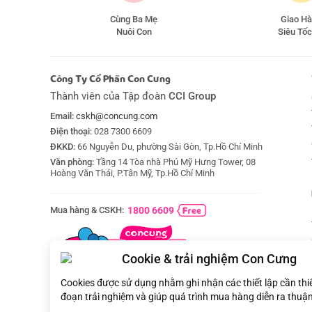
Cùng Ba Mẹ
Giao H
Nuôi Con
Siêu Tốc
Công Ty Cổ Phần Con Cưng
Thành viên của Tập đoàn
CCI Group
Email:
cskh@concung.com
Điện thoại:
028 7300 6609
ĐKKD:
66 Nguyễn Du, phường Sài Gòn, Tp.Hồ Chí Minh
Văn phòng:
Tầng 14 Tòa nhà Phú Mỹ Hưng Tower, 08
Hoàng Văn Thái, P.Tân Mỹ, Tp.Hồ Chí Minh
Mua hàng & CSKH:
1800 6609
Cookie & trải nghiệm Con Cưng
Cookies được sử dụng nhằm ghi nhận các thiết lập cần thi
đoạn trải nghiệm và giúp quá trình mua hàng diễn ra thuận