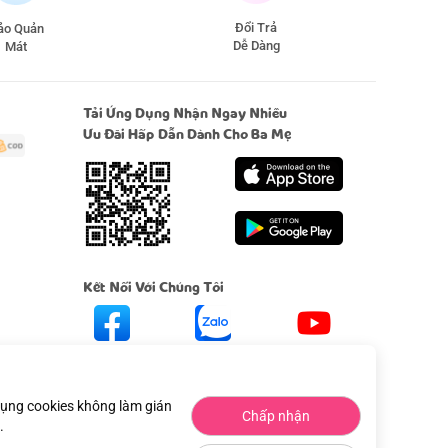
Đổi Trả
̉o Quản
Dễ Dàng
Mát
Tải Ứng Dụng Nhận Ngay Nhiều
Ưu Đãi Hấp Dẫn Dành Cho Ba Mẹ
Kết Nối Với Chúng Tôi
Facebook
Zalo
Youtube
 dụng cookies không làm gián
Chấp nhận
.