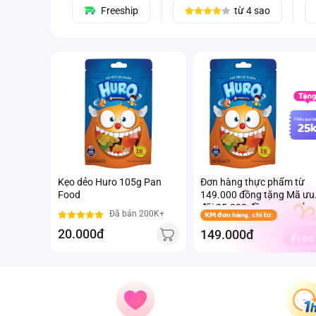
Freeship
từ 4 sao
Phiếu quà tă
25
Kẹo dẻo Huro 105g Pan
Đơn hàng thực phẩm từ
Food
149.000 đồng tặng Mã ưu
đãi 25.000 đồng mua sản
Đã bán 200K+
KM đơn hàng, chỉ từ:
phẩm Thực phẩm Ivenet
20.000đ
bất kỳ (Trừ sản phẩm sữa
149.000đ
thay thể sữa mẹ cho trẻ
dưới 24 tháng tuổi)