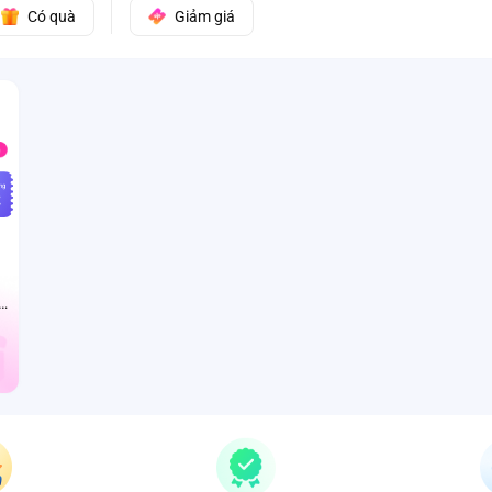
Có quà
Giảm giá
̣ng
k