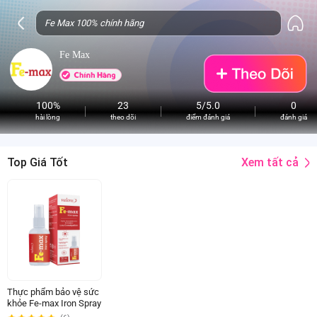
Fe Max
100%
23
5/5.0
0
hài lòng
theo dõi
điểm đánh giá
đánh giá
Xem tất cả
Top Giá Tốt
Thực phẩm bảo vệ sức
khỏe Fe-max Iron Spray