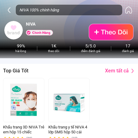
NIVA
99%
1K
5/5.0
17
hài lòng
theo dõi
điểm đánh giá
đánh giá
Xem tất cả
Top Giá Tốt
Khẩu trang 3D NIVA Trẻ
Khẩu trang y tế NIVA 4
em hộp 15 chiếc
lớp SMS hộp 50 cái