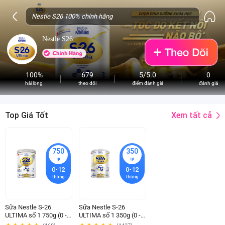
Nestle S26
100%
679
5/5.0
0
hài lòng
theo dõi
điểm đánh giá
đánh giá
Xem tất cả
Top Giá Tốt
750
350
gr
gr
0-12
0-12
tháng
tháng
Sữa Nestle S-26
Sữa Nestle S-26
ULTIMA số 1 750g (0 -
ULTIMA số 1 350g (0 -
12 tháng)
12 tháng)