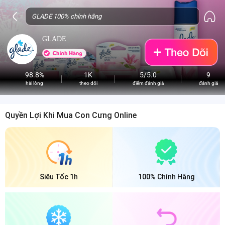
GLADE
98.8%
1K
5/5.0
9
hài lòng
theo dõi
điểm đánh giá
đánh giá
Quyền Lợi Khi Mua Con Cưng Online
Siêu Tốc 1h
100% Chính Hãng