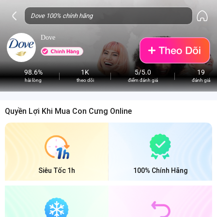
Dove
98.6%
1K
5/5.0
19
hài lòng
theo dõi
điểm đánh giá
đánh giá
Quyền Lợi Khi Mua Con Cưng Online
Siêu Tốc 1h
100% Chính Hãng