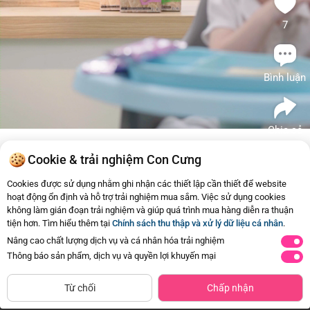
7
Bình luận
Chia sẻ
Cookie & trải nghiệm Con Cưng
Pigeon
Tương tự
Cookies được sử dụng nhằm ghi nhận các thiết lập cần thiết để website
hoạt động ổn định và hỗ trợ trải nghiệm mua sắm. Việc sử dụng cookies
1
2
Bánh gạo vị tảo biển Pigeon 25g
Combo 2 Bán
không làm gián đoạn trải nghiệm và giúp quá trình mua hàng diễn ra thuận
25g
69.000đ
Mua ngay
tiện hơn. Tìm hiểu thêm tại
Chính sách thu thập và xử lý dữ liệu cá nhân
.
138.000
Nâng cao chất lượng dịch vụ và cá nhân hóa trải nghiệm
Thông báo sản phẩm, dịch vụ và quyền lợi khuyến mại
Từ chối
Chấp nhận
Trang Chủ
Danh mục
Review Hot
Giỏ hàng
Tài Khoản