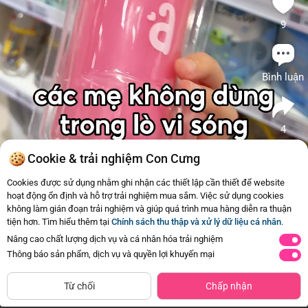
9
Bình luận
4
#Dodung
#Animo
#Binhnuoc
#VS
#Review
Cookie & trải nghiệm Con Cưng
Animo
Tương tự
Cookies được sử dụng nhằm ghi nhận các thiết lập cần thiết để website
hoạt động ổn định và hỗ trợ trải nghiệm mua sắm. Việc sử dụng cookies
1
Bình tập uống cách nhiệt Animo
không làm gián đoạn trải nghiệm và giúp quá trình mua hàng diễn ra thuận
(340ml, hồng, RK3415A)
tiện hơn. Tìm hiểu thêm tại
Chính sách thu thập và xử lý dữ liệu cá nhân
.
99.000đ
-11%
Mua ngay
88.000đ
Nâng cao chất lượng dịch vụ và cá nhân hóa trải nghiệm
Thông báo sản phẩm, dịch vụ và quyền lợi khuyến mại
Từ chối
Chấp nhận
Trang Chủ
Danh mục
Review Hot
Giỏ hàng
Tài Khoản