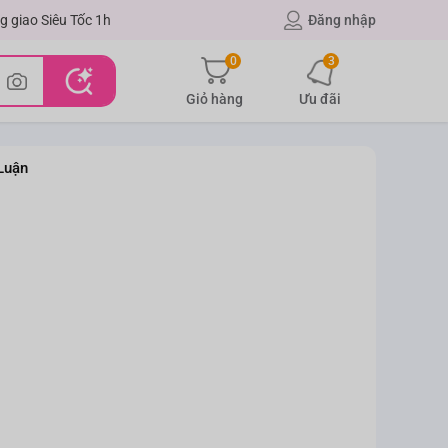
g giao Siêu Tốc 1h
Đăng nhập
0
3
Giỏ hàng
Ưu đãi
Luận