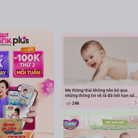
Mẹ thông thái không nên bỏ qua
những thông tin về tã đã hết hạn sử
dụng
24k