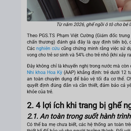
Từ năm 2026, ghế ngồi ô tô cho bé là
Theo PGS.TS Phạm Việt Cường (Giám đốc trung
chấn thương) đánh giá đây là quy định tiến bộ, c
Các
nghiên cứu
cũng chứng minh rằng việc sử dụ
vong cho trẻ sơ sinh và 54% cho trẻ nhỏ (khi xảy 
Đây không chỉ là khuyến nghị trong nước mà còn
Nhi khoa Hoa Kỳ
(AAP) khẳng định: trẻ dưới 12 
an toàn chuyên dụng để bảo vệ tối đa cơ thể. Ch
quyết định đúng đắn và cần thiết, đảm bảo cả yếu
khỏe của trẻ.
2. 4 lợi ích khi trang bị ghế n
2.1. An toàn trong suốt hành trình
Có thể ba mẹ chưa biết, các hệ thống an toàn trên
thiết kế để bảo vệ cho người trưởng thành. Đối với 