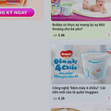
Bobby có thực sự mang lại sự khô
thoáng cho bé yêu?
5.8k
Công nghệ "Đệm mây 4 chiều": Cải
tiến mới của tã quần Huggies
4.2k