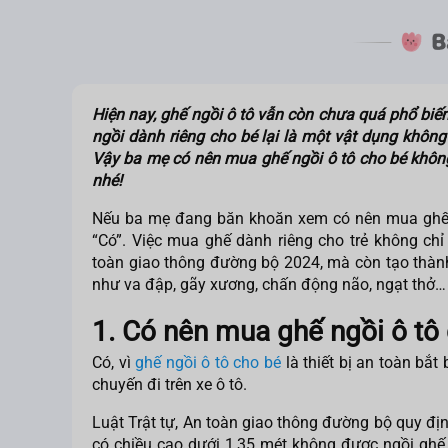
Hiện nay, ghế ngồi ô tô vẫn còn chưa quá phổ biến 
ngồi dành riêng cho bé lại là một vật dụng không 
Vậy ba mẹ
có nên mua ghế ngồi ô tô cho bé
không
nhé!
Nếu ba mẹ đang băn khoăn xem
có nên mua ghế
“Có”. Việc mua ghế dành riêng cho trẻ không chỉ
toàn giao thông đường bộ 2024, mà còn tạo thành
như va đập, gãy xương, chấn động não, ngạt thở…
1. Có nên mua ghế ngồi ô tô
Có, vì
ghế ngồi ô tô cho bé
là thiết bị an toàn bắt
chuyến đi trên xe ô tô.
Luật Trật tự, An toàn giao thông đường bộ quy địn
có chiều cao dưới 1,35 mét không được ngồi ghế 