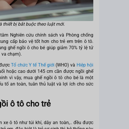
 thiết bị bắt buộc theo luật mới.
 tâm Nghiên cứu chính sách và Phòng chống
ung cấp bảo vệ tốt hơn cho trẻ em trên ô tô.
ng ghế ngồi ô cho bé giúp giảm 70% tỷ lệ tử
ra va chạm).
 được
Tổ chức Y tế Thế giới
(WHO) và
Hiệp hội
tuổi hoặc cao dưới 145 cm cần được ngồi ghế
ính vì vậy, mua ghế ngồi ô tô cho bé là một
 tố an toàn, tuân thủ luật và lợi ích cho sức
gồi ô tô cho trẻ
 xe ô tô như túi khí, dây an toàn,.. đều được
trẻ em, đặc biệt là trẻ sơ sinh thì hệ thống này