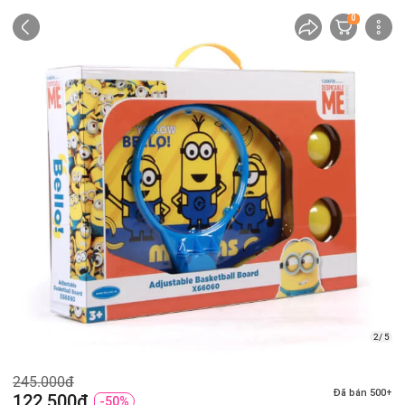
0
2/ 5
245.000đ
Đã bán 500+
122.500đ
-50%