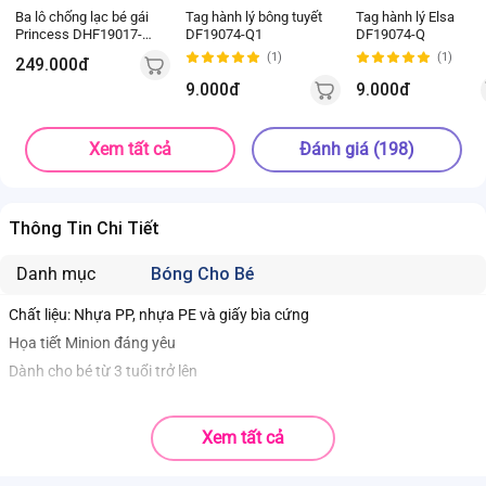
Ba lô chống lạc bé gái
Tag hành lý bông tuyết
Tag hành lý Elsa
Princess DHF19017-D2
DF19074-Q1
DF19074-Q
(Hồng)
(1)
(1)
249.000đ
9.000đ
9.000đ
Xem tất cả
Đánh giá (198)
Thông Tin Chi Tiết
Danh mục
Bóng Cho Bé
Chất liệu: Nhựa PP, nhựa PE và giấy bìa cứng
Họa tiết Minion đáng yêu
Dành cho bé từ 3 tuổi trở lên
Xem tất cả