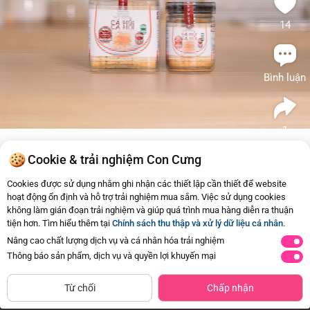
14
Bình luận
1
Cookie & trải nghiệm Con Cưng
US FOOD
Tương tự
Cookies được sử dụng nhằm ghi nhận các thiết lập cần thiết để website
hoạt động ổn định và hỗ trợ trải nghiệm mua sắm. Việc sử dụng cookies
1
Chà bông cá hồi 20g
không làm gián đoạn trải nghiệm và giúp quá trình mua hàng diễn ra thuận
83.000đ
-30%
Mua ngay
tiện hơn. Tìm hiểu thêm tại
Chính sách thu thập và xử lý dữ liệu cá nhân
.
58.100đ
Nâng cao chất lượng dịch vụ và cá nhân hóa trải nghiệm
Thông báo sản phẩm, dịch vụ và quyền lợi khuyến mại
Từ chối
Chấp nhận
Trang Chủ
Danh mục
Review Hot
Giỏ hàng
Tài Khoản