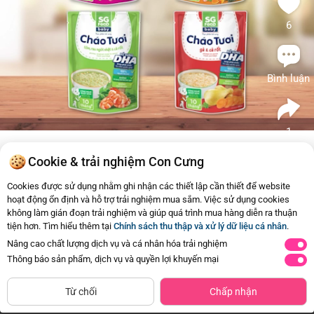
6
Bình luận
1
Cookie & trải nghiệm Con Cưng
Sài Gòn Food
Tương tự
Cookies được sử dụng nhằm ghi nhận các thiết lập cần thiết để website
hoạt động ổn định và hỗ trợ trải nghiệm mua sắm. Việc sử dụng cookies
1
Cháo tươi Baby thịt thăn bằm bí đỏ,
không làm gián đoạn trải nghiệm và giúp quá trình mua hàng diễn ra thuận
SG Food, 7 tháng, 240g
tiện hơn. Tìm hiểu thêm tại
Chính sách thu thập và xử lý dữ liệu cá nhân
.
30.000đ
Mua ngay
Nâng cao chất lượng dịch vụ và cá nhân hóa trải nghiệm
Thông báo sản phẩm, dịch vụ và quyền lợi khuyến mại
Từ chối
Chấp nhận
Trang Chủ
Danh mục
Review Hot
Giỏ hàng
Tài Khoản