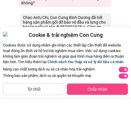
không?
Chào Anh/Chị, Con Cưng Bình Dương đã hết
hàng sản phẩm gối đỡ bảo vệ đầu và lưng cho
bé tập ngồi và tập đi RFD301673 ạ. Cảm ơn
Anh/Chị.
Cookie & trải nghiệm Con Cưng
04/10/2021 08:56
0
Cookies được sử dụng nhằm ghi nhận các thiết lập cần thiết để website
hoạt động ổn định và hỗ trợ trải nghiệm mua sắm. Việc sử dụng cookies
không làm gián đoạn trải nghiệm và giúp quá trình mua hàng diễn ra thuận
Còn
7 Hỏi - Đáp khác
, Bấm vào để xem
tiện hơn. Tìm hiểu thêm tại
Chính sách thu thập và xử lý dữ liệu cá nhân
.
Nâng cao chất lượng dịch vụ và cá nhân hóa trải nghiệm
Thông báo sản phẩm, dịch vụ và quyền lợi khuyến mại
ĐÃ HẾT HÀNG
Từ chối
Chấp nhận
Đai đi xe máy cho bé Autoru
Đai đi xe máy BeBéar họa tiết
AUCSB01 (giao màu ngẫu nhiên)