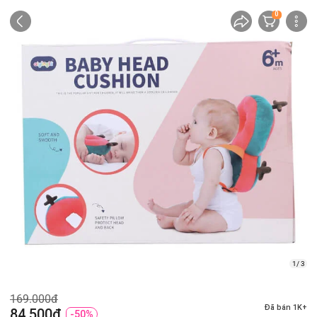
0
1/ 3
169.000đ
Đã bán 1K+
84.500đ
-50%