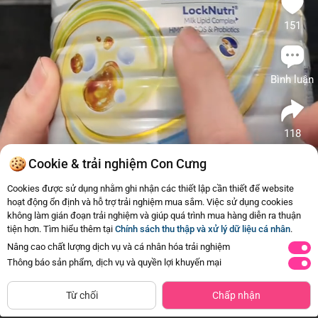
151
Bình luận
118
#Suabot
#FrisoPro
#VS
#Brand
#Review
Cookie & trải nghiệm Con Cưng
Friso
Tương tự
Cookies được sử dụng nhằm ghi nhận các thiết lập cần thiết để website
hoạt động ổn định và hỗ trợ trải nghiệm mua sắm. Việc sử dụng cookies
1
2
SPDDCT Friso Pro 3, 800g (trên 2
Combo 2 
không làm gián đoạn trải nghiệm và giúp quá trình mua hàng diễn ra thuận
tuổi)
800g (trê
tiện hơn. Tìm hiểu thêm tại
Chính sách thu thập và xử lý dữ liệu cá nhân
.
669.000đ
1.338
Mua ngay
Nâng cao chất lượng dịch vụ và cá nhân hóa trải nghiệm
Thông báo sản phẩm, dịch vụ và quyền lợi khuyến mại
Từ chối
Chấp nhận
Trang Chủ
Danh mục
Review Hot
Giỏ hàng
Tài Khoản