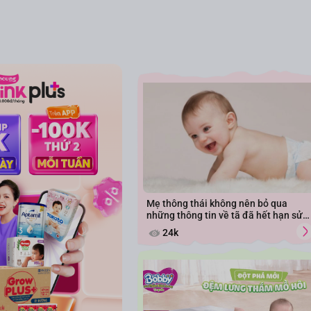
Mẹ thông thái không nên bỏ qua
những thông tin về tã đã hết hạn sử
dụng
24k