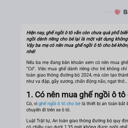
Hiện nay, ghế ngồi ô tô vẫn còn chưa quá phổ biến 
ngồi dành riêng cho bé lại là một vật dụng không 
Vậy ba mẹ
có nên mua ghế ngồi ô tô cho bé
không
nhé!
Nếu ba mẹ đang băn khoăn xem
có nên mua ghế
“Có”. Việc mua ghế dành riêng cho trẻ không chỉ
toàn giao thông đường bộ 2024, mà còn tạo thành
như va đập, gãy xương, chấn động não, ngạt thở…
1. Có nên mua ghế ngồi ô tô
Có, vì
ghế ngồi ô tô cho bé
là thiết bị an toàn bắt
chuyến đi trên xe ô tô.
Luật Trật tự, An toàn giao thông đường bộ quy địn
có chiều cao dưới 1,35 mét không được ngồi ghế 