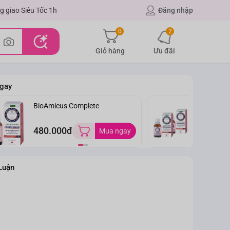
g giao Siêu Tốc 1h
Đăng nhập
0
2
Giỏ hàng
Ưu đãi
gay
BioAmicus Complete
C
9
480.000đ
Mua ngay
0
Luận