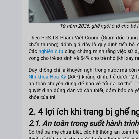
Từ năm 2026, ghế ngồi ô tô cho bé là
Theo PGS.TS Phạm Việt Cường (Giám đốc trung
chấn thương) đánh giá đây là quy định tiến bộ, c
Các
nghiên cứu
cũng chứng minh rằng việc sử dụ
vong cho trẻ sơ sinh và 54% cho trẻ nhỏ (khi xảy 
Đây không chỉ là khuyến nghị trong nước mà còn
Nhi khoa Hoa Kỳ
(AAP) khẳng định: trẻ dưới 12 
an toàn chuyên dụng để bảo vệ tối đa cơ thể. Ch
quyết định đúng đắn và cần thiết, đảm bảo cả yếu
khỏe của trẻ.
2. 4 lợi ích khi trang bị ghế n
2.1. An toàn trong suốt hành trình
Có thể ba mẹ chưa biết, các hệ thống an toàn trên
thiết kế để bảo vệ cho người trưởng thành. Đối với 