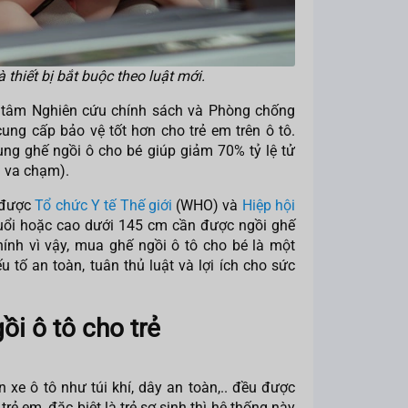
 thiết bị bắt buộc theo luật mới.
 tâm Nghiên cứu chính sách và Phòng chống
ung cấp bảo vệ tốt hơn cho trẻ em trên ô tô.
ng ghế ngồi ô cho bé giúp giảm 70% tỷ lệ tử
ra va chạm).
 được
Tổ chức Y tế Thế giới
(WHO) và
Hiệp hội
tuổi hoặc cao dưới 145 cm cần được ngồi ghế
ính vì vậy, mua ghế ngồi ô tô cho bé là một
 tố an toàn, tuân thủ luật và lợi ích cho sức
gồi ô tô cho trẻ
 xe ô tô như túi khí, dây an toàn,.. đều được
trẻ em, đặc biệt là trẻ sơ sinh thì hệ thống này