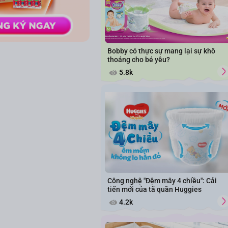
Bobby có thực sự mang lại sự khô
thoáng cho bé yêu?
5.8k
Công nghệ "Đệm mây 4 chiều": Cải
tiến mới của tã quần Huggies
4.2k