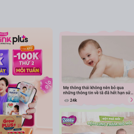
Mẹ thông thái không nên bỏ qua
những thông tin về tã đã hết hạn sử
dụng
24k