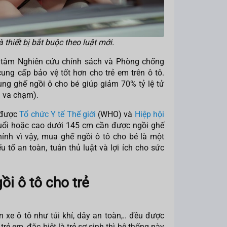
 thiết bị bắt buộc theo luật mới.
 tâm Nghiên cứu chính sách và Phòng chống
ung cấp bảo vệ tốt hơn cho trẻ em trên ô tô.
ng ghế ngồi ô cho bé giúp giảm 70% tỷ lệ tử
ra va chạm).
 được
Tổ chức Y tế Thế giới
(WHO) và
Hiệp hội
tuổi hoặc cao dưới 145 cm cần được ngồi ghế
ính vì vậy, mua ghế ngồi ô tô cho bé là một
 tố an toàn, tuân thủ luật và lợi ích cho sức
gồi ô tô cho trẻ
 xe ô tô như túi khí, dây an toàn,.. đều được
trẻ em, đặc biệt là trẻ sơ sinh thì hệ thống này