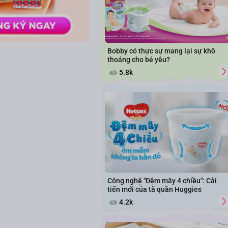
Bobby có thực sự mang lại sự khô
thoáng cho bé yêu?
5.8k
Công nghệ "Đệm mây 4 chiều": Cải
tiến mới của tã quần Huggies
4.2k