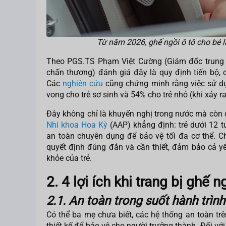
Từ năm 2026, ghế ngồi ô tô cho bé là
Theo PGS.TS Phạm Việt Cường (Giám đốc trung
chấn thương) đánh giá đây là quy định tiến bộ, c
Các
nghiên cứu
cũng chứng minh rằng việc sử dụ
vong cho trẻ sơ sinh và 54% cho trẻ nhỏ (khi xảy 
Đây không chỉ là khuyến nghị trong nước mà còn
Nhi khoa Hoa Kỳ
(AAP) khẳng định: trẻ dưới 12 
an toàn chuyên dụng để bảo vệ tối đa cơ thể. Ch
quyết định đúng đắn và cần thiết, đảm bảo cả yếu
khỏe của trẻ.
2. 4 lợi ích khi trang bị ghế n
2.1. An toàn trong suốt hành trình
Có thể ba mẹ chưa biết, các hệ thống an toàn trên
thiết kế để bảo vệ cho người trưởng thành. Đối với 