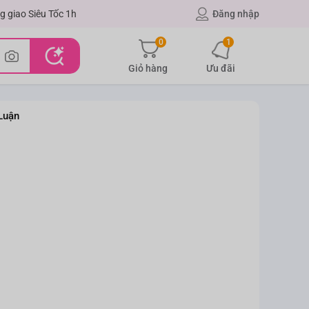
g giao Siêu Tốc 1h
Đăng nhập
0
1
Giỏ hàng
Ưu đãi
Luận