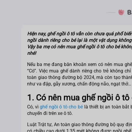
Hiện nay, ghế ngồi ô tô vẫn còn chưa quá phổ biến 
ngồi dành riêng cho bé lại là một vật dụng không 
Vậy ba mẹ
có nên mua ghế ngồi ô tô cho bé
không
nhé!
Nếu ba mẹ đang băn khoăn xem
có nên mua ghế
“Có”. Việc mua ghế dành riêng cho trẻ không chỉ
toàn giao thông đường bộ 2024, mà còn tạo thành
như va đập, gãy xương, chấn động não, ngạt thở…
1. Có nên mua ghế ngồi ô tô
Có, vì
ghế ngồi ô tô cho bé
là thiết bị an toàn bắt
chuyến đi trên xe ô tô.
Luật Trật tự, An toàn giao thông đường bộ quy địn
có chiều cao dưới 1,35 mét không được ngồi ghế 