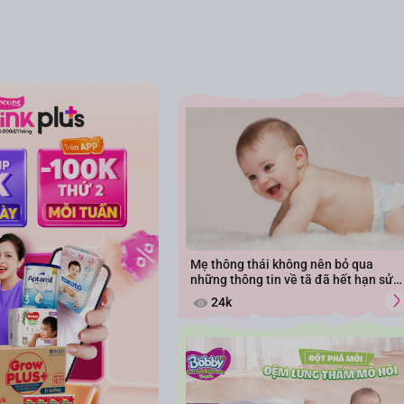
Mẹ thông thái không nên bỏ qua
những thông tin về tã đã hết hạn sử
dụng
24k