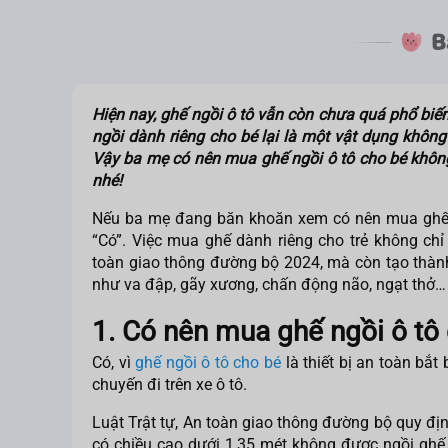
Hiện nay, ghế ngồi ô tô vẫn còn chưa quá phổ biến 
ngồi dành riêng cho bé lại là một vật dụng không 
Vậy ba mẹ
có nên mua ghế ngồi ô tô cho bé
không
nhé!
Nếu ba mẹ đang băn khoăn xem
có nên mua ghế
“Có”. Việc mua ghế dành riêng cho trẻ không chỉ
toàn giao thông đường bộ 2024, mà còn tạo thành
như va đập, gãy xương, chấn động não, ngạt thở…
1. Có nên mua ghế ngồi ô tô
Có, vì
ghế ngồi ô tô cho bé
là thiết bị an toàn bắt
chuyến đi trên xe ô tô.
Luật Trật tự, An toàn giao thông đường bộ quy địn
có chiều cao dưới 1,35 mét không được ngồi ghế 