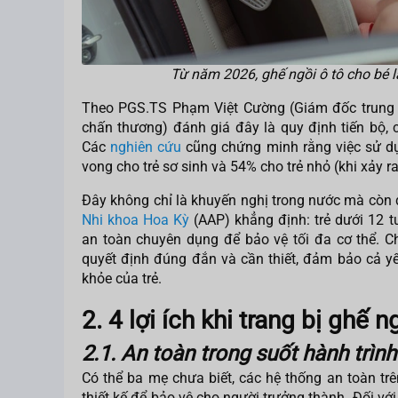
Từ năm 2026, ghế ngồi ô tô cho bé là
Theo PGS.TS Phạm Việt Cường (Giám đốc trung
chấn thương) đánh giá đây là quy định tiến bộ, c
Các
nghiên cứu
cũng chứng minh rằng việc sử dụ
vong cho trẻ sơ sinh và 54% cho trẻ nhỏ (khi xảy 
Đây không chỉ là khuyến nghị trong nước mà còn
Nhi khoa Hoa Kỳ
(AAP) khẳng định: trẻ dưới 12 
an toàn chuyên dụng để bảo vệ tối đa cơ thể. Ch
quyết định đúng đắn và cần thiết, đảm bảo cả yếu
khỏe của trẻ.
2. 4 lợi ích khi trang bị ghế n
2.1. An toàn trong suốt hành trình
Có thể ba mẹ chưa biết, các hệ thống an toàn trên
thiết kế để bảo vệ cho người trưởng thành. Đối với 