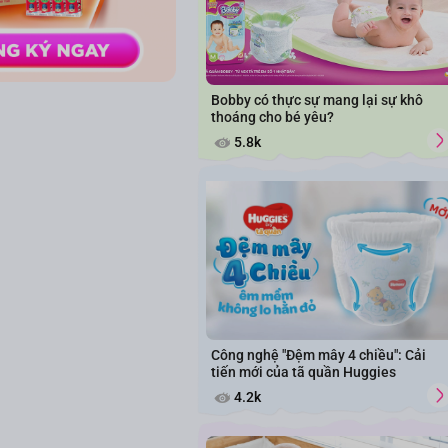
Bobby có thực sự mang lại sự khô
thoáng cho bé yêu?
5.8k
Công nghệ "Đệm mây 4 chiều": Cải
tiến mới của tã quần Huggies
4.2k