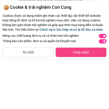
được nhân viên giúp Ba Mẹ kiểm tra ạ.Con
Cưng cảm ơn ạ.
Cookie & trải nghiệm Con Cưng
24/10/2025 08:42
1
Cookies được sử dụng nhằm ghi nhận các thiết lập cần thiết để website
hoạt động ổn định và hỗ trợ trải nghiệm mua sắm. Việc sử dụng cookies
không làm gián đoạn trải nghiệm và giúp quá trình mua hàng diễn ra thuận
Còn
5 Hỏi - Đáp khác
, Bấm vào để xem
tiện hơn. Tìm hiểu thêm tại
Chính sách thu thập và xử lý dữ liệu cá nhân
.
Nâng cao chất lượng dịch vụ và cá nhân hóa trải nghiệm
Thông báo sản phẩm, dịch vụ và quyền lợi khuyến mại
NGỪNG KINH DOANH
800
Từ chối
Chấp nhận
gr
1-10
tuổi
Combo 2 Thực phẩm bổ sung dinh
Dầu cá hồi Nutra Omega 3 - 240ml
dưỡng dành cho trẻ từ 1 đến 10
Đã bán
100K+
tuổi Kid Essentials Nutritionally
Đã bán
200K+
Complete vị vani
132.000đ
-20%
765.000đ
-50%