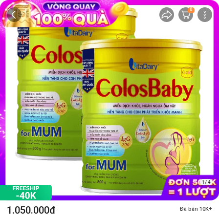
0
1/ 4
1.050.000đ
Đã bán 10K+