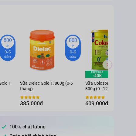
800
800
gr
gr
0-6
0-6
0
tháng
tháng
Gold 1
Sữa Dielac Gold 1, 800g (0-6
Sữa Colosbaby IQ Gold 0+
tháng)
800g (0 - 12 tháng)
385.000đ
609.000đ
100% chất lượng