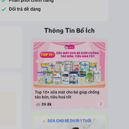
Phân phối chính hãng
Đổi trả dễ dàng
Thông Tin Bổ Ích
Top 10+ sữa mát cho bé giúp chống
táo bón, tiêu hoá tốt
39.8k