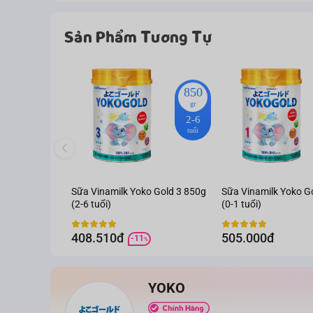
Sản Phẩm Tương Tự
850
gr
2-6
tuổi
Sữa Vinamilk Yoko Gold 3 850g
Sữa Vinamilk Yoko G
(2-6 tuổi)
(0-1 tuổi)
408.510đ
505.000đ
-11
%
YOKO