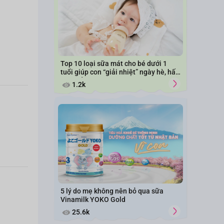
Top 10 loại sữa mát cho bé dưới 1
tuổi giúp con “giải nhiệt” ngày hè, hấp
thu khỏe mạnh
1.2k
5 lý do mẹ không nên bỏ qua sữa
Vinamilk YOKO Gold
25.6k