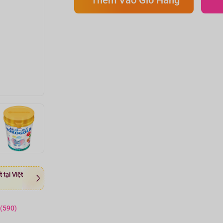
tại Việt
(
590
)