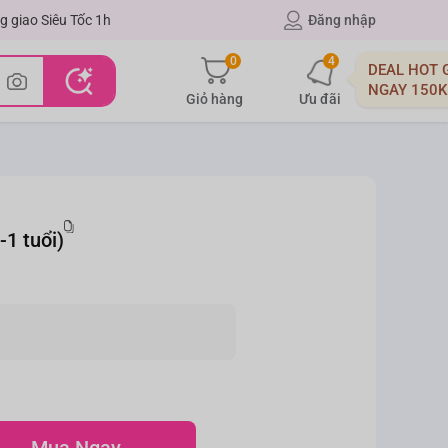
g giao Siêu Tốc 1h
Đăng nhập
0
4
DEAL HOT 
NGAY 150K
Giỏ hàng
Ưu đãi
-1 tuổi)
Mua Ngay