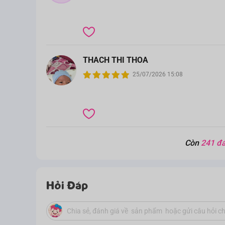
THACH THI THOA
25/07/2026 15:08
Còn
241 đá
Hỏi Đáp