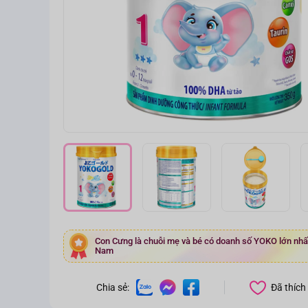
Con Cưng là chuỗi mẹ và bé có doanh số YOKO lớn nhất 
Nam
Đã thích
Chia sẻ: