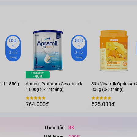
850
800
gr
gr
0-12
0-12
tháng
tháng
old 1 850g
Aptamil Profutura Cesarbiotik
Sữa Vinamilk Optimum 
1 800g (0-12 tháng)
800g (0-6 tháng)
764.000đ
525.000đ
Theo dõi:
3K