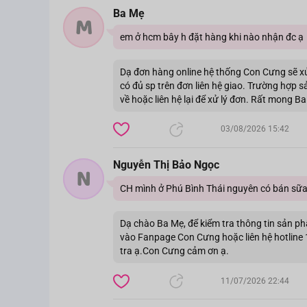
Ba Mẹ
M
em ở hcm bây h đặt hàng khi nào nhận đc ạ
Dạ đơn hàng online hệ thống Con Cưng sẽ x
có đủ sp trên đơn liên hệ giao. Trường hợp
về hoặc liên hệ lại để xử lý đơn. Rất mong 
03/08/2026 15:42
Nguyễn Thị Bảo Ngọc
N
CH mình ở Phú Bình Thái nguyên có bán sữ
Dạ chào Ba Mẹ, để kiểm tra thông tin sản ph
vào Fanpage Con Cưng hoặc liên hệ hotline 
tra ạ.Con Cưng cảm ơn ạ.
11/07/2026 22:44