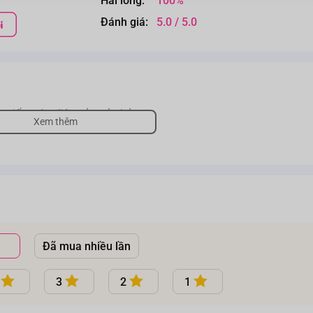
Hài lòng:
100%
Đánh giá:
5.0 / 5.0
 triển toàn diện của trẻ nhỏ
Xem thêm
Đã mua nhiều lần
3
2
1