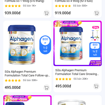
Formula số 1 900g (0-6 tháng)
Formula số 4 900g (từ 3 tuổi)
Đã bán
1K+
Đã bán
500+
939.000đ
919.000đ
PQT
150k
800
gr
800
1-2
gr
2
tuổi
Từ
tuổi
Sữa Alphagen Premium
Sữa Alphagen Premium
Formulation Total Care Growing
Formulation Total Care Follow-up
Up Formula 800g (từ 24 tháng trở
Formula 800g (12-24 tháng)
Đã bán
20K+
Đã bán
50K+
lên)
495.000đ
495.000đ