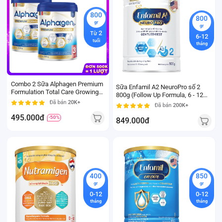
800
800
gr
gr
2
Từ
6-12
tuổi
tháng
Combo 2 Sữa Alphagen Premium
Sữa Enfamil A2 NeuroPro số 2
Formulation Total Care Growing
800g (Follow Up Formula, 6 - 12
Up Formula 800g (từ 24 tháng trở
Đã bán
20K+
tháng tuổi)
Đã bán
200K+
lên)
495.000đ
-50%
849.000đ
400
850
gr
gr
0-12
0-12
tháng
tháng