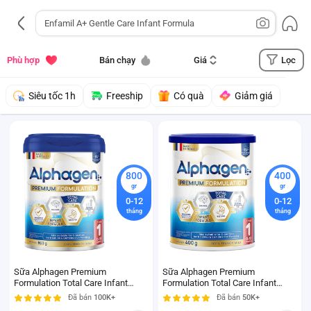
Lọc
Phù hợp
Bán chạy
Giá
Siêu tốc 1h
Freeship
Có quà
Giảm giá
800
400
gr
gr
0-12
0-12
tháng
tháng
Sữa Alphagen Premium
Sữa Alphagen Premium
Formulation Total Care Infant
Formulation Total Care Infant
Formula 800g (0-12 tháng)
Formula 400g (0-12 tháng)
Đã bán
100K+
Đã bán
50K+