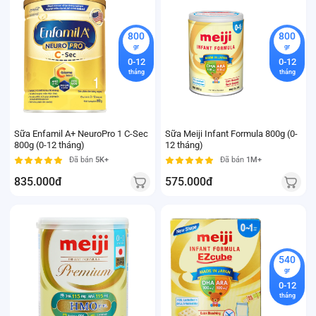
800
800
gr
gr
0-12
0-12
tháng
tháng
Sữa Enfamil A+ NeuroPro 1 C-Sec
Sữa Meiji Infant Formula 800g (0-
800g (0-12 tháng)
12 tháng)
Đã bán
5K+
Đã bán
1M+
835.000đ
575.000đ
540
gr
0-12
tháng