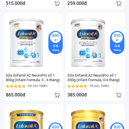
515.000đ
259.000đ
800
350
gr
gr
0-6
0-6
tháng
tháng
Sữa Enfamil A2 NeuroPro số 1
Sữa Enfamil A2 NeuroPro số 1
800g (Infant Formula, 0 - 6 tháng)
350g (Infant Formula, 0-6 tháng)
Đã bán
100K+
Đã bán
100K+
865.000đ
385.000đ
830
830