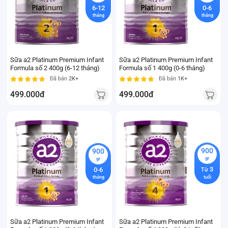
6-12
0-6
tháng
tháng
Sữa a2 Platinum Premium Infant
Sữa a2 Platinum Premium Infant
Formula số 2 400g (6-12 tháng)
Formula số 1 400g (0-6 tháng)
Đã bán
2K+
Đã bán
1K+
499.000đ
499.000đ
900
900
gr
gr
3
0-6
Từ
tháng
tuổi
Sữa a2 Platinum Premium Infant
Sữa a2 Platinum Premium Infant