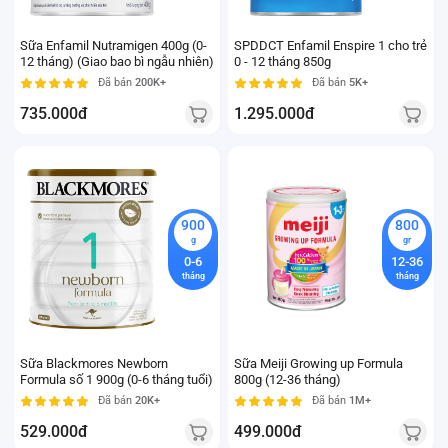
Sữa Enfamil Nutramigen 400g (0-
SPDDCT Enfamil Enspire 1 cho trẻ
12 tháng) (Giao bao bì ngẫu nhiên)
0 - 12 tháng 850g
Đã bán
200K+
Đã bán
5K+
735.000đ
1.295.000đ
900
800
g
gr
0-6
12-36
tháng
tháng
Sữa Blackmores Newborn
Sữa Meiji Growing up Formula
Formula số 1 900g (0-6 tháng tuổi)
800g (12-36 tháng)
Đã bán
20K+
Đã bán
1M+
529.000đ
499.000đ