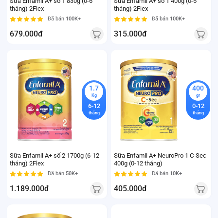
Sữa Enfamil A+ số 1 830g (0-6
Sữa Enfamil A+ số 1 400g (0-6
tháng) 2Flex
tháng) 2Flex
Đã bán
100K+
Đã bán
100K+
679.000đ
315.000đ
1.7
400
Kg
gr
6-12
0-12
tháng
tháng
Sữa Enfamil A+ số 2 1700g (6-12
Sữa Enfamil A+ NeuroPro 1 C-Sec
tháng) 2Flex
400g (0-12 tháng)
Đã bán
50K+
Đã bán
10K+
1.189.000đ
405.000đ