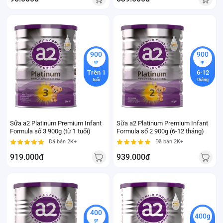
900
900
gr
gr
Trên 1
6-12
tuổi
tháng
Sữa a2 Platinum Premium Infant
Sữa a2 Platinum Premium Infant
Formula số 3 900g (từ 1 tuổi)
Formula số 2 900g (6-12 tháng)
Đã bán
2K+
Đã bán
2K+
919.000đ
939.000đ
400
400g
gr