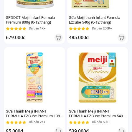
SPDDCT Meiji Infant Formula
Sữa Meiji thanh Infant Formula
Premium 800g (0-12 tháng)
Ezcube 540g (0-12 tháng)
Đã bán
1K+
Đã bán
200K+
679.000đ
485.000đ
Sữa Thanh Meiji INFANT
Sữa Thanh Meiji INFANT
FORMULA EZCube Premium 108g
FORMULA EZCube Premium 540g
(0-12 tháng)
(0-12 tháng)
Đã bán
2K+
Đã bán
500+
95.000đ
539.000đ