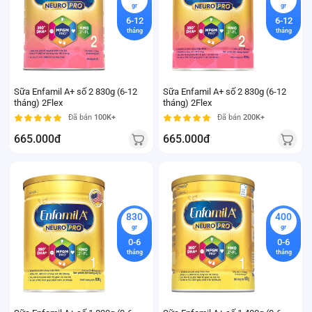
gr
gr
6-12
6-12
tháng
tháng
Sữa Enfamil A+ số 2 830g (6-12
Sữa Enfamil A+ số 2 830g (6-12
tháng) 2Flex
tháng) 2Flex
Đã bán
100K+
Đã bán
200K+
665.000đ
665.000đ
830
400
gr
gr
0-6
0-6
tháng
tháng