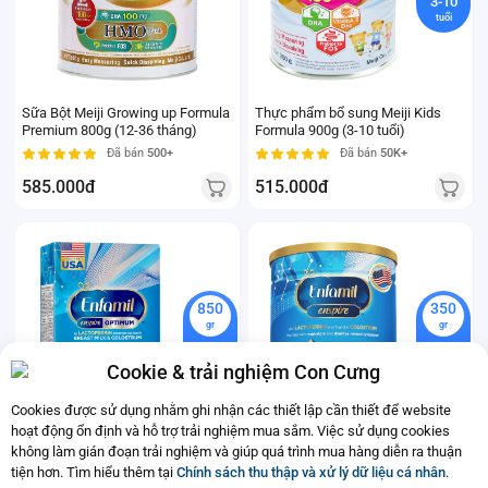
3-10
tuổi
Sữa Bột Meiji Growing up Formula
Thực phẩm bổ sung Meiji Kids
Premium 800g (12-36 tháng)
Formula 900g (3-10 tuổi)
Đã bán
500+
Đã bán
50K+
585.000đ
515.000đ
850
350
gr
gr
0-12
0-12
tháng
tháng
Cookie & trải nghiệm Con Cưng
Cookies được sử dụng nhằm ghi nhận các thiết lập cần thiết để website
hoạt động ổn định và hỗ trợ trải nghiệm mua sắm. Việc sử dụng cookies
không làm gián đoạn trải nghiệm và giúp quá trình mua hàng diễn ra thuận
Sản phẩm dinh dưỡng công thức
Sản phẩm dinh dưỡng công thức
tiện hơn. Tìm hiểu thêm tại
Chính sách thu thập và xử lý dữ liệu cá nhân
.
Enfamil Enspire Optimum, 850g
Enfamil Enspire 1 cho trẻ 0 - 12