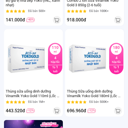
Bộ gia vị nhà bếp Yoko (INC, Xanh
Combo 2 lon Sữa Vinamilk Yoko
nhạt)
Gold 3 850g (2-6 tuổi)
Đã bán
500+
Đã bán
100K+
141.000đ
918.000đ
-40%
110
180
ml
ml
4
4
hộp/lốc
hộp/lốc
1
1
Từ
Từ
tuổi
tuổi
Thùng sữa uống dinh dưỡng
Thùng Sữa uống dinh dưỡng
Vinamilk Yoko Gold 110ml (Lốc 4
Vinamilk Yoko Gold 180ml (Lốc 4)
hộp)
- 12 lốc
Đã bán
1M+
Đã bán
500K+
443.520đ
696.960đ
-12%
-12%