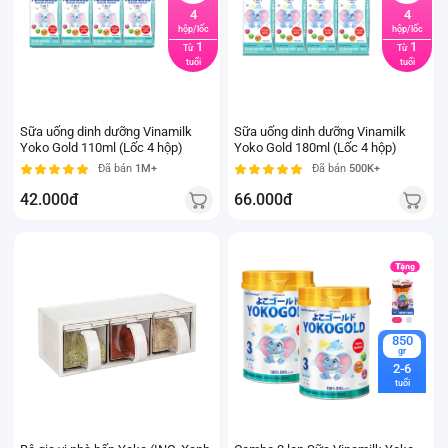
4
4
hộp/lốc
hộp/lốc
1
1
Từ
Từ
tuổi
tuổi
Sữa uống dinh dưỡng Vinamilk
Sữa uống dinh dưỡng Vinamilk
Yoko Gold 110ml (Lốc 4 hộp)
Yoko Gold 180ml (Lốc 4 hộp)
Đã bán
1M+
Đã bán
500K+
42.000đ
66.000đ
850
gr
2-6
tuổi