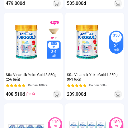
479.000đ
505.000đ
350
g
850
0-1
gr
tuổi
2-6
tuổi
Sữa Vinamilk Yoko Gold 3 850g
Sữa Vinamilk Yoko Gold 1 350g
(2-6 tuổi)
(0-1 tuổi)
Đã bán
100K+
Đã bán
50K+
408.510đ
239.000đ
-11%
110
180
ml
ml