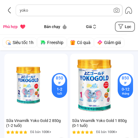
Lọc
Phù hợp
Bán chạy
Giá
Siêu tốc 1h
Freeship
Có quà
Giảm giá
850
850
gr
gr
1-2
0-12
tuổi
tháng
Sữa Vinamilk Yoko Gold 2 850g
Sữa Vinamilk Yoko Gold 1 850g
(1-2 tuổi)
(0-1 tuổi)
Đã bán
100K+
Đã bán
100K+