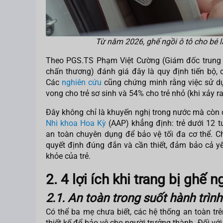
Từ năm 2026, ghế ngồi ô tô cho bé là
Theo PGS.TS Phạm Việt Cường (Giám đốc trung
chấn thương) đánh giá đây là quy định tiến bộ, c
Các
nghiên cứu
cũng chứng minh rằng việc sử dụ
vong cho trẻ sơ sinh và 54% cho trẻ nhỏ (khi xảy 
Đây không chỉ là khuyến nghị trong nước mà còn
Nhi khoa Hoa Kỳ
(AAP) khẳng định: trẻ dưới 12 
an toàn chuyên dụng để bảo vệ tối đa cơ thể. Ch
quyết định đúng đắn và cần thiết, đảm bảo cả yếu
khỏe của trẻ.
2. 4 lợi ích khi trang bị ghế n
2.1. An toàn trong suốt hành trình
Có thể ba mẹ chưa biết, các hệ thống an toàn trên
thiết kế để bảo vệ cho người trưởng thành. Đối với 