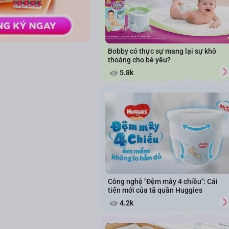
Bobby có thực sự mang lại sự khô
thoáng cho bé yêu?
5.8k
Công nghệ "Đệm mây 4 chiều": Cải
tiến mới của tã quần Huggies
4.2k