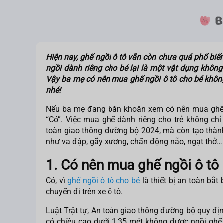
Hiện nay, ghế ngồi ô tô vẫn còn chưa quá phổ biến 
ngồi dành riêng cho bé lại là một vật dụng không 
Vậy ba mẹ
có nên mua ghế ngồi ô tô cho bé
không
nhé!
Nếu ba mẹ đang băn khoăn xem
có nên mua ghế
“Có”. Việc mua ghế dành riêng cho trẻ không chỉ
toàn giao thông đường bộ 2024, mà còn tạo thành
như va đập, gãy xương, chấn động não, ngạt thở…
1. Có nên mua ghế ngồi ô tô
Có, vì
ghế ngồi ô tô cho bé
là thiết bị an toàn bắt
chuyến đi trên xe ô tô.
Luật Trật tự, An toàn giao thông đường bộ quy địn
có chiều cao dưới 1,35 mét không được ngồi ghế 