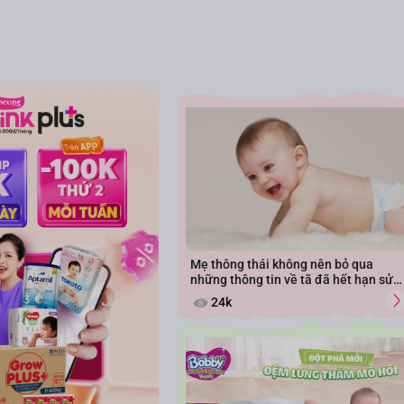
Mẹ thông thái không nên bỏ qua
những thông tin về tã đã hết hạn sử
dụng
24k