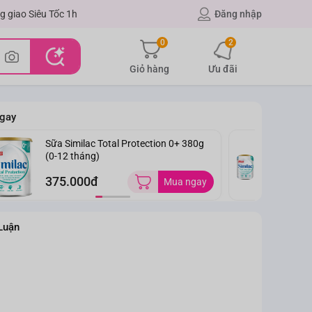
g giao Siêu Tốc 1h
Đăng nhập
0
2
Giỏ hàng
Ưu đãi
gay
Sữa Similac Total Protection 0+ 380g
Sữ
(0-12 tháng)
(T
375.000đ
6
Mua ngay
Luận