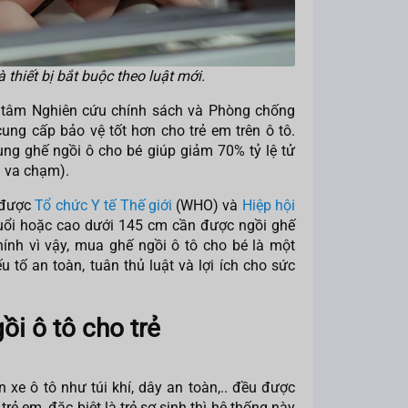
 thiết bị bắt buộc theo luật mới.
 tâm Nghiên cứu chính sách và Phòng chống
ung cấp bảo vệ tốt hơn cho trẻ em trên ô tô.
ng ghế ngồi ô cho bé giúp giảm 70% tỷ lệ tử
ra va chạm).
 được
Tổ chức Y tế Thế giới
(WHO) và
Hiệp hội
tuổi hoặc cao dưới 145 cm cần được ngồi ghế
ính vì vậy, mua ghế ngồi ô tô cho bé là một
 tố an toàn, tuân thủ luật và lợi ích cho sức
gồi ô tô cho trẻ
 xe ô tô như túi khí, dây an toàn,.. đều được
trẻ em, đặc biệt là trẻ sơ sinh thì hệ thống này