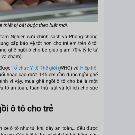
 thiết bị bắt buộc theo luật mới.
 tâm Nghiên cứu chính sách và Phòng chống
ung cấp bảo vệ tốt hơn cho trẻ em trên ô tô.
ng ghế ngồi ô cho bé giúp giảm 70% tỷ lệ tử
ra va chạm).
 được
Tổ chức Y tế Thế giới
(WHO) và
Hiệp hội
tuổi hoặc cao dưới 145 cm cần được ngồi ghế
ính vì vậy, mua ghế ngồi ô tô cho bé là một
 tố an toàn, tuân thủ luật và lợi ích cho sức
gồi ô tô cho trẻ
 xe ô tô như túi khí, dây an toàn,.. đều được
trẻ em, đặc biệt là trẻ sơ sinh thì hệ thống này