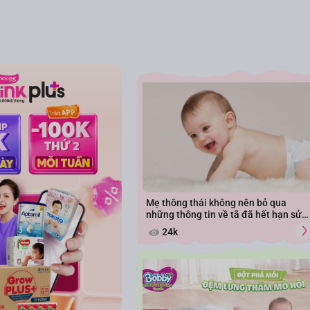
Mẹ thông thái không nên bỏ qua
những thông tin về tã đã hết hạn sử
dụng
24k