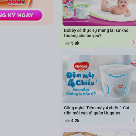
Bobby có thực sự mang lại sự khô
thoáng cho bé yêu?
5.8k
Công nghệ "Đệm mây 4 chiều": Cải
tiến mới của tã quần Huggies
4.2k