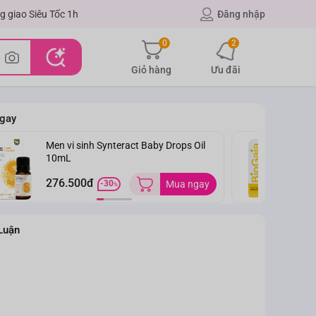
g giao Siêu Tốc 1h
Đăng nhập
0
2
Giỏ hàng
Ưu đãi
gay
Men vi sinh Synteract Baby Drops Oil
T
10mL
Pr
4
276.500đ
-30
Mua ngay
%
Luận