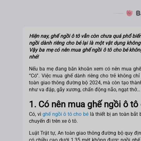
Hiện nay, ghế ngồi ô tô vẫn còn chưa quá phổ biến 
ngồi dành riêng cho bé lại là một vật dụng không 
Vậy ba mẹ
có nên mua ghế ngồi ô tô cho bé
không
nhé!
Nếu ba mẹ đang băn khoăn xem
có nên mua ghế
“Có”. Việc mua ghế dành riêng cho trẻ không chỉ
toàn giao thông đường bộ 2024, mà còn tạo thành
như va đập, gãy xương, chấn động não, ngạt thở…
1. Có nên mua ghế ngồi ô tô
Có, vì
ghế ngồi ô tô cho bé
là thiết bị an toàn bắt
chuyến đi trên xe ô tô.
Luật Trật tự, An toàn giao thông đường bộ quy địn
có chiều cao dưới 1,35 mét không được ngồi ghế 