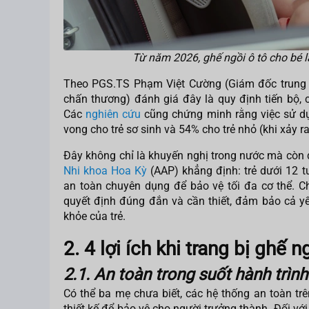
Từ năm 2026, ghế ngồi ô tô cho bé là
Theo PGS.TS Phạm Việt Cường (Giám đốc trung
chấn thương) đánh giá đây là quy định tiến bộ, c
Các
nghiên cứu
cũng chứng minh rằng việc sử dụ
vong cho trẻ sơ sinh và 54% cho trẻ nhỏ (khi xảy 
Đây không chỉ là khuyến nghị trong nước mà còn
Nhi khoa Hoa Kỳ
(AAP) khẳng định: trẻ dưới 12 
an toàn chuyên dụng để bảo vệ tối đa cơ thể. Ch
quyết định đúng đắn và cần thiết, đảm bảo cả yếu
khỏe của trẻ.
2. 4 lợi ích khi trang bị ghế n
2.1. An toàn trong suốt hành trình
Có thể ba mẹ chưa biết, các hệ thống an toàn trên
thiết kế để bảo vệ cho người trưởng thành. Đối với 