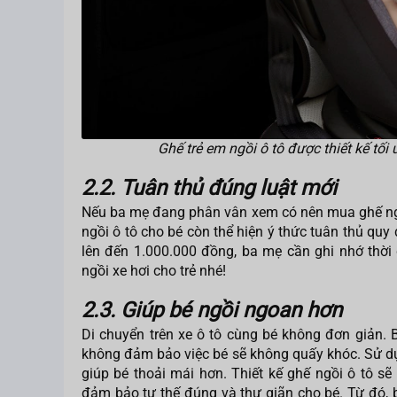
Ghế trẻ em ngồi ô tô được thiết kế tối
2.2. Tuân thủ đúng luật mới
Nếu ba mẹ đang phân vân xem có nên mua ghế ngồi 
ngồi ô tô cho bé còn thể hiện ý thức tuân thủ quy
lên đến 1.000.000 đồng, ba mẹ cần ghi nhớ thờ
ngồi xe hơi cho trẻ nhé!
2.3. Giúp bé ngồi ngoan hơn
Di chuyển trên xe ô tô cùng bé không đơn giản. 
không đảm bảo việc bé sẽ không quấy khóc. Sử dụn
giúp bé thoải mái hơn. Thiết kế ghế ngồi ô tô sẽ
đảm bảo tư thế đúng và thư giãn cho bé. Từ đó, 