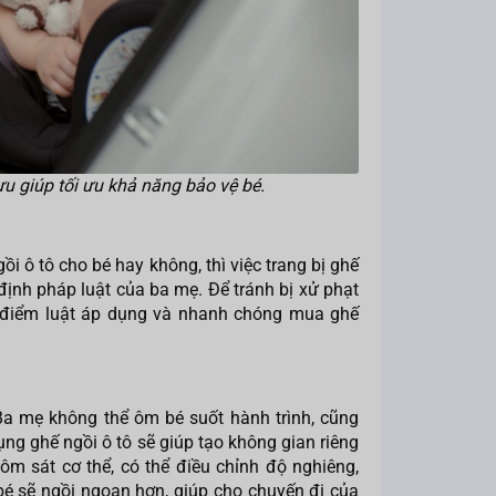
 ưu giúp tối ưu khả năng bảo vệ bé.
ô tô cho bé hay không, thì việc trang bị ghế
 định pháp luật của ba mẹ. Để tránh bị xử phạt
i điểm luật áp dụng và nhanh chóng mua ghế
Ba mẹ không thể ôm bé suốt hành trình, cũng
g ghế ngồi ô tô sẽ giúp tạo không gian riêng
 ôm sát cơ thể, có thể điều chỉnh độ nghiêng,
bé sẽ ngồi ngoan hơn, giúp cho chuyến đi của