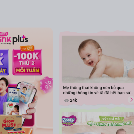
Mẹ thông thái không nên bỏ qua
những thông tin về tã đã hết hạn sử
dụng
24k