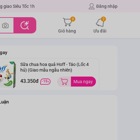
g giao Siêu Tốc 1h
Đăng nhập
0
2
Giỏ hàng
Ưu đãi
gay
Sữa chua hoa quả Hoff - Táo (Lốc 4
hủ) (Giao mẫu ngẫu nhiên)
43.350đ
-15
Mua ngay
%
Luận