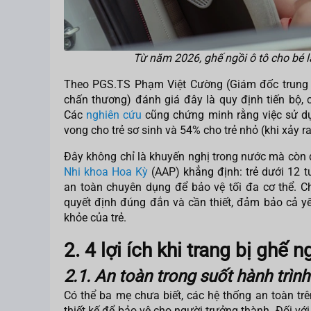
Từ năm 2026, ghế ngồi ô tô cho bé là
Theo PGS.TS Phạm Việt Cường (Giám đốc trung
chấn thương) đánh giá đây là quy định tiến bộ, c
Các
nghiên cứu
cũng chứng minh rằng việc sử dụ
vong cho trẻ sơ sinh và 54% cho trẻ nhỏ (khi xảy 
Đây không chỉ là khuyến nghị trong nước mà còn
Nhi khoa Hoa Kỳ
(AAP) khẳng định: trẻ dưới 12 
an toàn chuyên dụng để bảo vệ tối đa cơ thể. Ch
quyết định đúng đắn và cần thiết, đảm bảo cả yếu
khỏe của trẻ.
2. 4 lợi ích khi trang bị ghế n
2.1. An toàn trong suốt hành trình
Có thể ba mẹ chưa biết, các hệ thống an toàn trên
thiết kế để bảo vệ cho người trưởng thành. Đối với 