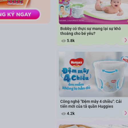
Bobby có thực sự mang lại sự khô
thoáng cho bé yêu?
5.8k
Công nghệ "Đệm mây 4 chiều": Cải
tiến mới của tã quần Huggies
4.2k