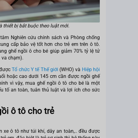
 thiết bị bắt buộc theo luật mới.
 tâm Nghiên cứu chính sách và Phòng chống
ung cấp bảo vệ tốt hơn cho trẻ em trên ô tô.
ng ghế ngồi ô cho bé giúp giảm 70% tỷ lệ tử
ra va chạm).
 được
Tổ chức Y tế Thế giới
(WHO) và
Hiệp hội
tuổi hoặc cao dưới 145 cm cần được ngồi ghế
ính vì vậy, mua ghế ngồi ô tô cho bé là một
 tố an toàn, tuân thủ luật và lợi ích cho sức
gồi ô tô cho trẻ
 xe ô tô như túi khí, dây an toàn,.. đều được
trẻ em, đặc biệt là trẻ sơ sinh thì hệ thống này