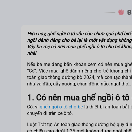
Hiện nay, ghế ngồi ô tô vẫn còn chưa quá phổ biến 
ngồi dành riêng cho bé lại là một vật dụng không 
Vậy ba mẹ
có nên mua ghế ngồi ô tô cho bé
không
nhé!
Nếu ba mẹ đang băn khoăn xem
có nên mua ghế
“Có”. Việc mua ghế dành riêng cho trẻ không chỉ
toàn giao thông đường bộ 2024, mà còn tạo thành
như va đập, gãy xương, chấn động não, ngạt thở…
1. Có nên mua ghế ngồi ô tô
Có, vì
ghế ngồi ô tô cho bé
là thiết bị an toàn bắt
chuyến đi trên xe ô tô.
Luật Trật tự, An toàn giao thông đường bộ quy địn
có chiều cao dưới 1,35 mét không được ngồi ghế 