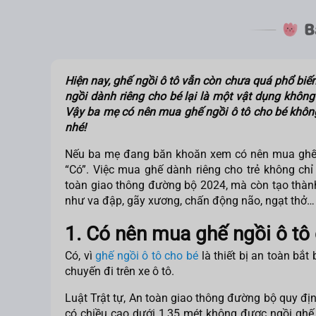
Hiện nay, ghế ngồi ô tô vẫn còn chưa quá phổ biến 
ngồi dành riêng cho bé lại là một vật dụng không 
Vậy ba mẹ
có nên mua ghế ngồi ô tô cho bé
không
nhé!
Nếu ba mẹ đang băn khoăn xem
có nên mua ghế
“Có”. Việc mua ghế dành riêng cho trẻ không chỉ
toàn giao thông đường bộ 2024, mà còn tạo thành
như va đập, gãy xương, chấn động não, ngạt thở…
1. Có nên mua ghế ngồi ô tô
Có, vì
ghế ngồi ô tô cho bé
là thiết bị an toàn bắt
chuyến đi trên xe ô tô.
Luật Trật tự, An toàn giao thông đường bộ quy địn
có chiều cao dưới 1,35 mét không được ngồi ghế 