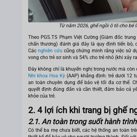
Từ năm 2026, ghế ngồi ô tô cho bé là
Theo PGS.TS Phạm Việt Cường (Giám đốc trung
chấn thương) đánh giá đây là quy định tiến bộ, c
Các
nghiên cứu
cũng chứng minh rằng việc sử dụ
vong cho trẻ sơ sinh và 54% cho trẻ nhỏ (khi xảy 
Đây không chỉ là khuyến nghị trong nước mà còn
Nhi khoa Hoa Kỳ
(AAP) khẳng định: trẻ dưới 12 
an toàn chuyên dụng để bảo vệ tối đa cơ thể. Ch
quyết định đúng đắn và cần thiết, đảm bảo cả yếu
khỏe của trẻ.
2. 4 lợi ích khi trang bị ghế n
2.1. An toàn trong suốt hành trình
Có thể ba mẹ chưa biết, các hệ thống an toàn trên
thiết kế để bảo vệ cho người trưởng thành. Đối với 