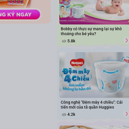
Bobby có thực sự mang lại sự khô
thoáng cho bé yêu?
5.8k
Công nghệ "Đệm mây 4 chiều": Cải
tiến mới của tã quần Huggies
4.2k