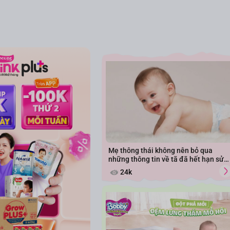
Mẹ thông thái không nên bỏ qua
những thông tin về tã đã hết hạn sử
dụng
24k