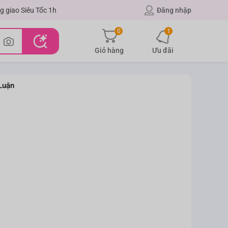
g giao Siêu Tốc 1h
Đăng nhập
0
1
Giỏ hàng
Ưu đãi
Luận