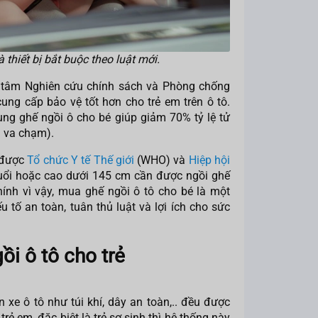
 thiết bị bắt buộc theo luật mới.
 tâm Nghiên cứu chính sách và Phòng chống
ung cấp bảo vệ tốt hơn cho trẻ em trên ô tô.
ng ghế ngồi ô cho bé giúp giảm 70% tỷ lệ tử
ra va chạm).
 được
Tổ chức Y tế Thế giới
(WHO) và
Hiệp hội
tuổi hoặc cao dưới 145 cm cần được ngồi ghế
ính vì vậy, mua ghế ngồi ô tô cho bé là một
 tố an toàn, tuân thủ luật và lợi ích cho sức
gồi ô tô cho trẻ
 xe ô tô như túi khí, dây an toàn,.. đều được
trẻ em, đặc biệt là trẻ sơ sinh thì hệ thống này